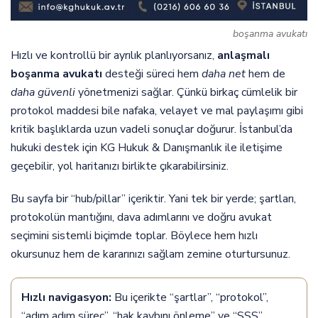
boşanma avukatı
Hızlı ve kontrollü bir ayrılık planlıyorsanız,
anlaşmalı
boşanma avukatı
desteği süreci hem
daha net
hem de
daha güvenli
yönetmenizi sağlar. Çünkü birkaç cümlelik bir
protokol maddesi bile nafaka, velayet ve mal paylaşımı gibi
kritik başlıklarda uzun vadeli sonuçlar doğurur. İstanbul’da
hukuki destek için
KG Hukuk & Danışmanlık
ile iletişime
geçebilir, yol haritanızı birlikte çıkarabilirsiniz.
Bu sayfa bir “hub/pillar” içeriktir. Yani tek bir yerde; şartları,
protokolün mantığını, dava adımlarını ve doğru avukat
seçimini sistemli biçimde toplar. Böylece hem hızlı
okursunuz hem de kararınızı sağlam zemine oturtursunuz.
Hızlı navigasyon:
Bu içerikte “şartlar”, “protokol”,
“adım adım süreç”, “hak kaybını önleme” ve “SSS”