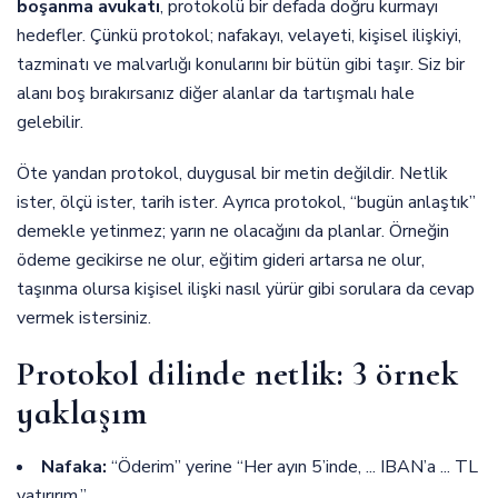
boşanma avukatı
, protokolü bir defada doğru kurmayı
hedefler. Çünkü protokol; nafakayı, velayeti, kişisel ilişkiyi,
tazminatı ve malvarlığı konularını bir bütün gibi taşır. Siz bir
alanı boş bırakırsanız diğer alanlar da tartışmalı hale
gelebilir.
Öte yandan protokol, duygusal bir metin değildir. Netlik
ister, ölçü ister, tarih ister. Ayrıca protokol, “bugün anlaştık”
demekle yetinmez; yarın ne olacağını da planlar. Örneğin
ödeme gecikirse ne olur, eğitim gideri artarsa ne olur,
taşınma olursa kişisel ilişki nasıl yürür gibi sorulara da cevap
vermek istersiniz.
Protokol dilinde netlik: 3 örnek
yaklaşım
Nafaka:
“Öderim” yerine “Her ayın 5’inde, ... IBAN’a ... TL
yatırırım.”