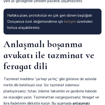
yeni yıl geldiğinde yeniden pazarlık yaşamazsınız.
Nafaka planı, protokolün en çok geri dönen başlığıdır.
Dosyanıza özel değerlendirme için
iletişim
üzerinden
hızlıca ulaşabilirsiniz.
Anlaşmalı boşanma
avukatı ile tazminat ve
feragat dili
Tazminat maddesi “ya hep ya hiç” gibi görünse de aslında
metin dili belirleyici olur. Siz tazminat ödemesi
planlıyorsanız; tutarı, ödeme takvimini ve gecikme halinde
ne olacağını yazın. Tazminattan vazgeçiyorsanız; feragat ve
ibra ifadelerini dikkatle kurun. Bu aşamada
anlaşmalı