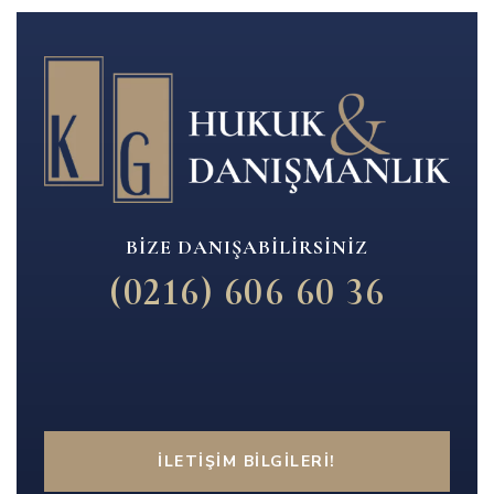
BIZE DANIŞABILIRSINIZ
(0216) 606 60 36
İLETIŞIM BILGILERI!