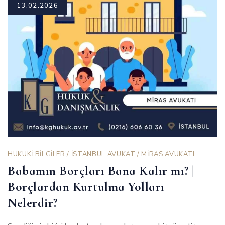
13.02.2026
HUKUKİ BİLGİLER
/
İSTANBUL AVUKAT
/
MİRAS AVUKATI
Babamın Borçları Bana Kalır mı? |
Borçlardan Kurtulma Yolları
Nelerdir?