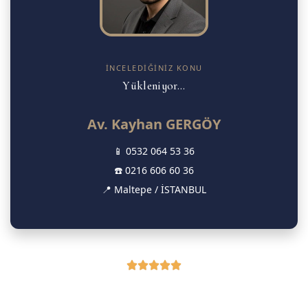
İNCELEDIĞINIZ KONU
Yükleniyor...
Av. Kayhan GERGÖY
📱
0532 064 53 36
☎️
0216 606 60 36
📍 Maltepe / İSTANBUL