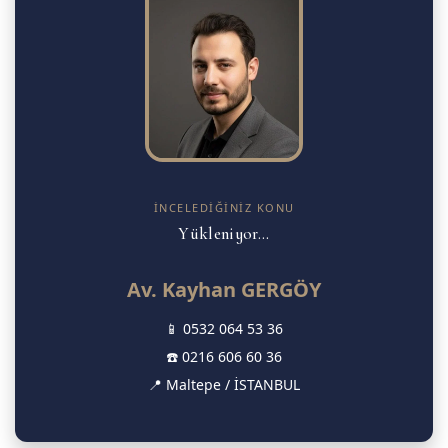
İNCELEDIĞINIZ KONU
Yükleniyor...
Av. Kayhan GERGÖY
📱
0532 064 53 36
☎️
0216 606 60 36
📍 Maltepe / İSTANBUL