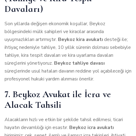
Davaları)
Son yıllarda değişen ekonomik koşullar, Beykoz
bölgesindeki mülk sahipleri ve kiracılar arasında
uyuşmazlıkları artırmıştır.
Beykoz kira avukatı
desteği ile;
ihtiyaç nedeniyle tahliye, 10 yıllık sürenin dolması sebebiyle
tahliye, kira tespit davaları ve kira uyarlama davaları
süreçlerini yönetiyoruz.
Beykoz tahliye davası
süreçlerinde usul hataları davanın reddine yol açabileceği için
profesyonel hukuki yardım alınması önerilir.
7. Beykoz Avukat ile İcra ve
Alacak Tahsili
Alacakların hızlı ve etkin bir şekilde tahsil edilmesi, ticari
hayatın devamlılığı için esastır.
Beykoz icra avukatı
birimimiz; çek, senet, ilamlı ve ilamsız icra takipleri, ihtiyati