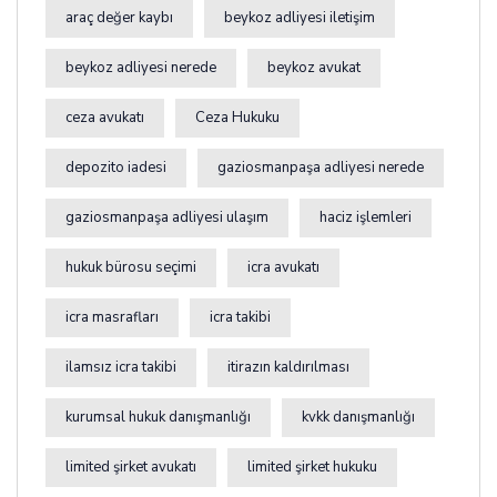
araç değer kaybı
beykoz adliyesi iletişim
beykoz adliyesi nerede
beykoz avukat
ceza avukatı
Ceza Hukuku
depozito iadesi
gaziosmanpaşa adliyesi nerede
gaziosmanpaşa adliyesi ulaşım
haciz işlemleri
hukuk bürosu seçimi
icra avukatı
icra masrafları
icra takibi
ilamsız icra takibi
itirazın kaldırılması
kurumsal hukuk danışmanlığı
kvkk danışmanlığı
limited şirket avukatı
limited şirket hukuku