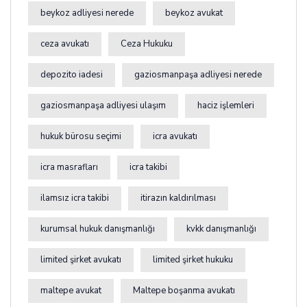
beykoz adliyesi nerede
beykoz avukat
ceza avukatı
Ceza Hukuku
depozito iadesi
gaziosmanpaşa adliyesi nerede
gaziosmanpaşa adliyesi ulaşım
haciz işlemleri
hukuk bürosu seçimi
icra avukatı
icra masrafları
icra takibi
ilamsız icra takibi
itirazın kaldırılması
kurumsal hukuk danışmanlığı
kvkk danışmanlığı
limited şirket avukatı
limited şirket hukuku
maltepe avukat
Maltepe boşanma avukatı