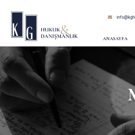
content
info@kghu
ANASAYFA