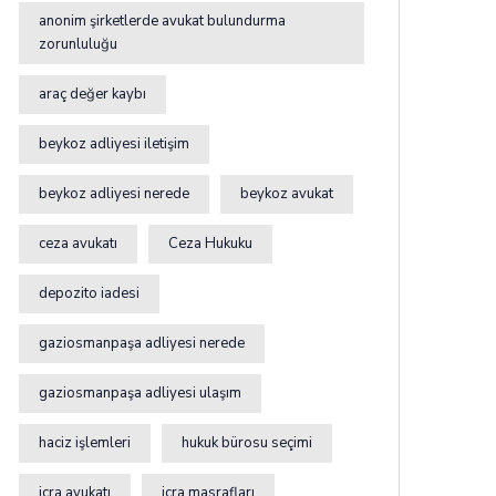
anonim şirketlerde avukat bulundurma
zorunluluğu
araç değer kaybı
beykoz adliyesi iletişim
beykoz adliyesi nerede
beykoz avukat
ceza avukatı
Ceza Hukuku
depozito iadesi
gaziosmanpaşa adliyesi nerede
gaziosmanpaşa adliyesi ulaşım
haciz işlemleri
hukuk bürosu seçimi
icra avukatı
icra masrafları