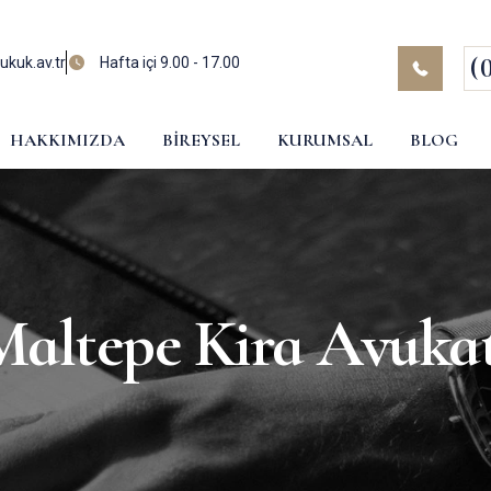
(
kuk.av.tr
Hafta içi 9.00 - 17.00
HAKKIMIZDA
BIREYSEL
KURUMSAL
BLOG
Maltepe Kira Avukat