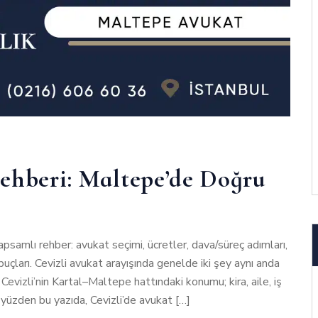
ehberi: Maltepe’de Doğru
apsamlı rehber: avukat seçimi, ücretler, dava/süreç adımları,
uçları. Cevizli avukat arayışında genelde iki şey aynı anda
 Cevizli’nin Kartal–Maltepe hattındaki konumu; kira, aile, iş
u yüzden bu yazıda, Cevizli’de avukat […]