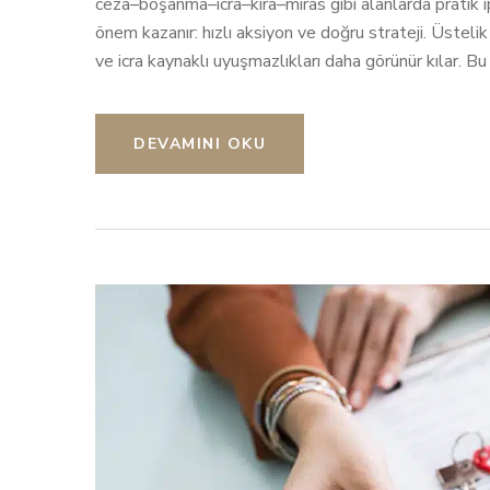
ceza–boşanma–icra–kira–miras gibi alanlarda pratik ip
önem kazanır: hızlı aksiyon ve doğru strateji. Üstelik
ve icra kaynaklı uyuşmazlıkları daha görünür kılar. B
DEVAMINI OKU