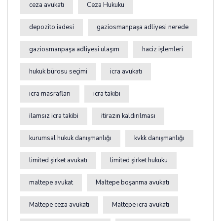
ceza avukatı
Ceza Hukuku
depozito iadesi
gaziosmanpaşa adliyesi nerede
gaziosmanpaşa adliyesi ulaşım
haciz işlemleri
hukuk bürosu seçimi
icra avukatı
icra masrafları
icra takibi
ilamsız icra takibi
itirazın kaldırılması
kurumsal hukuk danışmanlığı
kvkk danışmanlığı
limited şirket avukatı
limited şirket hukuku
maltepe avukat
Maltepe boşanma avukatı
Maltepe ceza avukatı
Maltepe icra avukatı