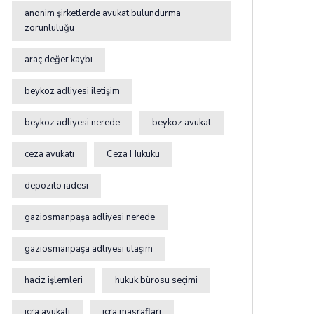
anonim şirketlerde avukat bulundurma
zorunluluğu
araç değer kaybı
beykoz adliyesi iletişim
beykoz adliyesi nerede
beykoz avukat
ceza avukatı
Ceza Hukuku
depozito iadesi
gaziosmanpaşa adliyesi nerede
gaziosmanpaşa adliyesi ulaşım
haciz işlemleri
hukuk bürosu seçimi
icra avukatı
icra masrafları