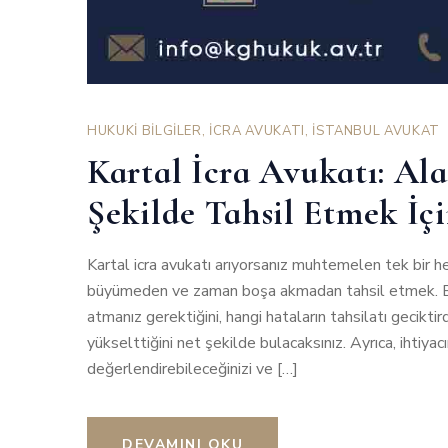
HUKUKİ BİLGİLER
,
İCRA AVUKATI
,
İSTANBUL AVUKAT
Kartal İcra Avukatı: Alac
Şekilde Tahsil Etmek İçi
Kartal icra avukatı arıyorsanız muhtemelen tek bir h
büyümeden ve zaman boşa akmadan tahsil etmek. Bu s
atmanız gerektiğini, hangi hataların tahsilatı geciktird
yükselttiğini net şekilde bulacaksınız. Ayrıca, ihtiya
değerlendirebileceğinizi ve […]
DEVAMINI OKU