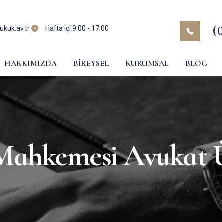
(
kuk.av.tr
Hafta içi 9.00 - 17.00
HAKKIMIZDA
BIREYSEL
KURUMSAL
BLOG
Mahkemesi Avukat 