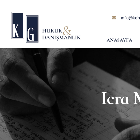
content
info@kghu
ANASAYFA
Icra 