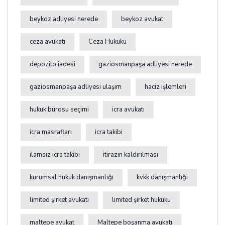
beykoz adliyesi nerede
beykoz avukat
ceza avukatı
Ceza Hukuku
depozito iadesi
gaziosmanpaşa adliyesi nerede
gaziosmanpaşa adliyesi ulaşım
haciz işlemleri
hukuk bürosu seçimi
icra avukatı
icra masrafları
icra takibi
ilamsız icra takibi
itirazın kaldırılması
kurumsal hukuk danışmanlığı
kvkk danışmanlığı
limited şirket avukatı
limited şirket hukuku
maltepe avukat
Maltepe boşanma avukatı