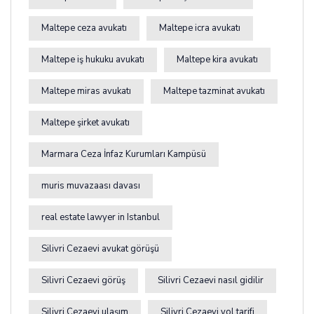
Maltepe ceza avukatı
Maltepe icra avukatı
Maltepe iş hukuku avukatı
Maltepe kira avukatı
Maltepe miras avukatı
Maltepe tazminat avukatı
Maltepe şirket avukatı
Marmara Ceza İnfaz Kurumları Kampüsü
muris muvazaası davası
real estate lawyer in Istanbul
Silivri Cezaevi avukat görüşü
Silivri Cezaevi görüş
Silivri Cezaevi nasıl gidilir
Silivri Cezaevi ulaşım
Silivri Cezaevi yol tarifi