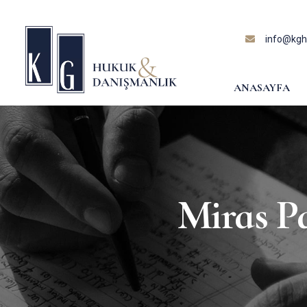
content
info@kghu
ANASAYFA
Miras P