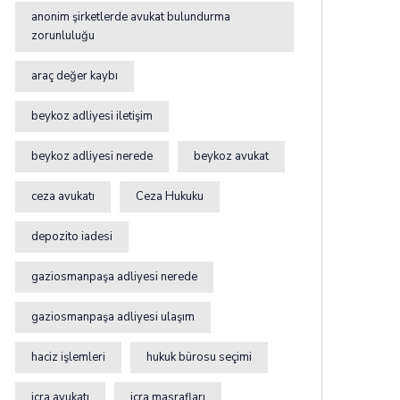
anonim şirketlerde avukat bulundurma
zorunluluğu
araç değer kaybı
beykoz adliyesi iletişim
beykoz adliyesi nerede
beykoz avukat
ceza avukatı
Ceza Hukuku
depozito iadesi
gaziosmanpaşa adliyesi nerede
gaziosmanpaşa adliyesi ulaşım
haciz işlemleri
hukuk bürosu seçimi
icra avukatı
icra masrafları