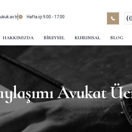
(
kuk.av.tr
Hafta içi 9.00 - 17.00
HAKKIMIZDA
BIREYSEL
KURUMSAL
BLOG
aylaşımı Avukat Ücr