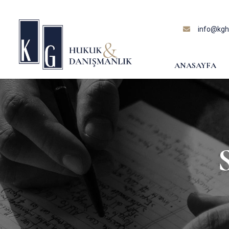
content
info@kghu
ANASAYFA