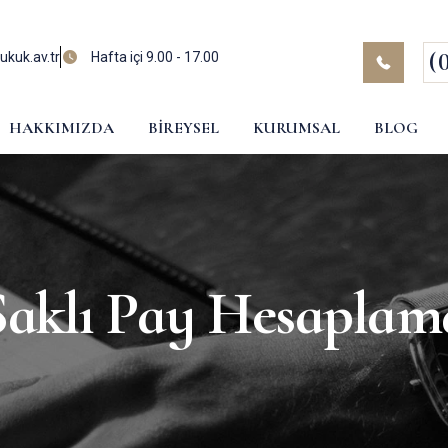
(
kuk.av.tr
Hafta içi 9.00 - 17.00
HAKKIMIZDA
BIREYSEL
KURUMSAL
BLOG
Saklı Pay Hesaplam