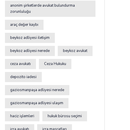
anonim şirketlerde avukat bulundurma
zorunluluğu
araç değer kaybı
beykoz adliyesi iletişim
beykoz adliyesi nerede
beykoz avukat
ceza avukatı
Ceza Hukuku
depozito iadesi
gaziosmanpaşa adliyesi nerede
gaziosmanpaşa adliyesi ulaşım
haciz işlemleri
hukuk bürosu seçimi
icra avukatı
icra masrafları