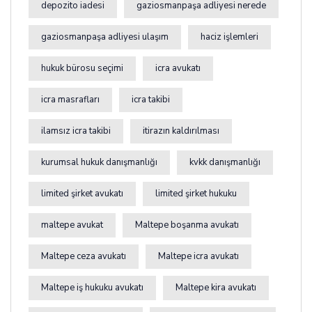
depozito iadesi
gaziosmanpaşa adliyesi nerede
gaziosmanpaşa adliyesi ulaşım
haciz işlemleri
hukuk bürosu seçimi
icra avukatı
icra masrafları
icra takibi
ilamsız icra takibi
itirazın kaldırılması
kurumsal hukuk danışmanlığı
kvkk danışmanlığı
limited şirket avukatı
limited şirket hukuku
maltepe avukat
Maltepe boşanma avukatı
Maltepe ceza avukatı
Maltepe icra avukatı
Maltepe iş hukuku avukatı
Maltepe kira avukatı