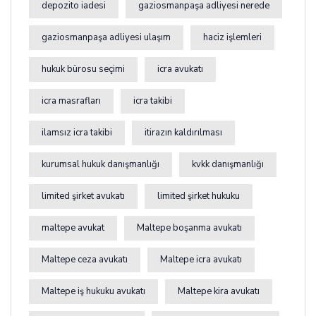
depozito iadesi
gaziosmanpaşa adliyesi nerede
gaziosmanpaşa adliyesi ulaşım
haciz işlemleri
hukuk bürosu seçimi
icra avukatı
icra masrafları
icra takibi
ilamsız icra takibi
itirazın kaldırılması
kurumsal hukuk danışmanlığı
kvkk danışmanlığı
limited şirket avukatı
limited şirket hukuku
maltepe avukat
Maltepe boşanma avukatı
Maltepe ceza avukatı
Maltepe icra avukatı
Maltepe iş hukuku avukatı
Maltepe kira avukatı