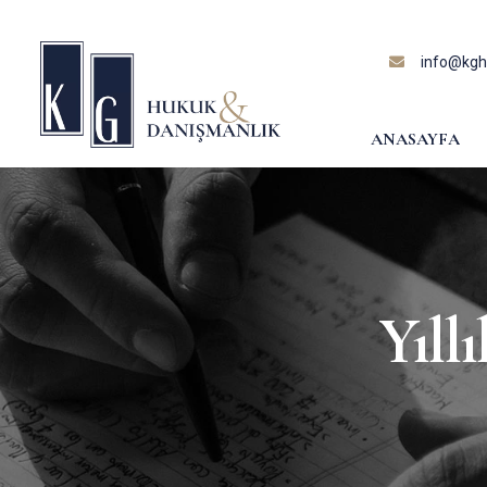
content
info@kghu
ANASAYFA
Yıll