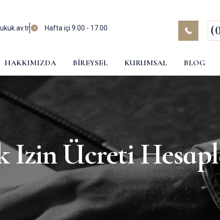
(
kuk.av.tr
Hafta içi 9.00 - 17.00
HAKKIMIZDA
BIREYSEL
KURUMSAL
BLOG
ık Izin Ücreti Hesa