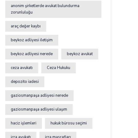
anonim şirketlerde avukat bulundurma
zorunluluğu
araç değer kaybı
beykoz adliyesi iletişim
beykoz adliyesi nerede
beykoz avukat
ceza avukatı
Ceza Hukuku
depozito iadesi
gaziosmanpaşa adliyesi nerede
gaziosmanpaşa adliyesi ulaşım
haciz işlemleri
hukuk bürosu seçimi
icra avukatı
icra masrafları