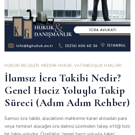
HUKUKİ BİLGİLER
,
MEDENİ HUKUK
,
VATANDAŞLIK HAKLARI
İlamsız İcra Takibi Nedir?
Genel Haciz Yoluyla Takip
Süreci (Adım Adım Rehber)
İlamsız icra takibi, alacaklının mahkeme kararı almadan para
veya teminat alacağını icra dairesi üzerinden talep ettiği hızlı
bir takip yoludur. Özellikle “genel haciz yoluyla takip”