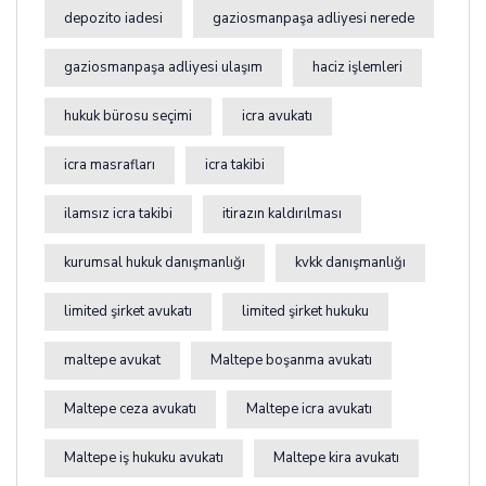
depozito iadesi
gaziosmanpaşa adliyesi nerede
gaziosmanpaşa adliyesi ulaşım
haciz işlemleri
hukuk bürosu seçimi
icra avukatı
icra masrafları
icra takibi
ilamsız icra takibi
itirazın kaldırılması
kurumsal hukuk danışmanlığı
kvkk danışmanlığı
limited şirket avukatı
limited şirket hukuku
maltepe avukat
Maltepe boşanma avukatı
Maltepe ceza avukatı
Maltepe icra avukatı
Maltepe iş hukuku avukatı
Maltepe kira avukatı