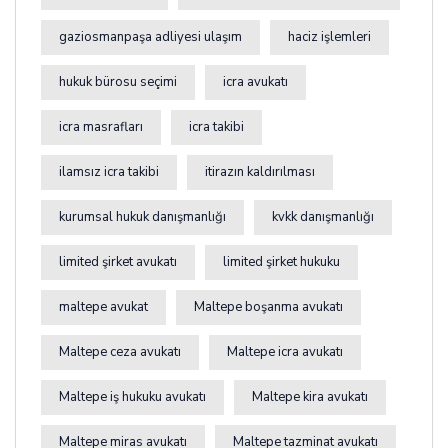
gaziosmanpaşa adliyesi ulaşım
haciz işlemleri
hukuk bürosu seçimi
icra avukatı
icra masrafları
icra takibi
ilamsız icra takibi
itirazın kaldırılması
kurumsal hukuk danışmanlığı
kvkk danışmanlığı
limited şirket avukatı
limited şirket hukuku
maltepe avukat
Maltepe boşanma avukatı
Maltepe ceza avukatı
Maltepe icra avukatı
Maltepe iş hukuku avukatı
Maltepe kira avukatı
Maltepe miras avukatı
Maltepe tazminat avukatı