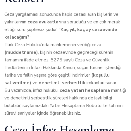
Ceza yargılaması sonucunda hapis cezası alan kişilerin ve
yakınlarının
ceza avukatları
na soruduğu ve en çok merak
ettiği soru şüphesiz şudur: “
Kaç yıl, kaç ay cezaevinde
kalacağım?
“
Türk Ceza Hukuku’nda mahkemenin verdiği ceza
(müddetname)
, kişinin cezaevinde geçireceği sürenin
tamamını ifade etmez. 5275 sayılı Ceza ve Güvenlik
Tedbirlerinin İnfazı Hakkında Kanun, suçun türüne, işlendiği
tarihe ve failin yaşına göre çeşitli indirimler
(koşullu
salıverilme)
ve
denetimli serbestlik
imkanları sunar.
Bu yazımızda, infaz hukuku,
ceza yatarı hesaplama
mantığı
ve denetimli serbestlik süreleri hakkında detaylı bilgi
bulabilir, sayfamızdaki Yatar Hesaplama Robotu ile tahmini
süreyi saniyeler içinde öğrenebilirsiniz.
Ceza İnfaz Hesaplama