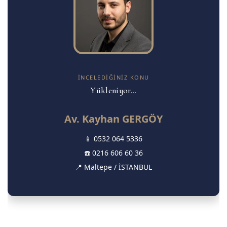
İNCELEDIĞINIZ KONU
Yükleniyor...
Av. Kayhan GERGÖY
📱
0532 064 5336
☎️
0216 606 60 36
📍 Maltepe / İSTANBUL