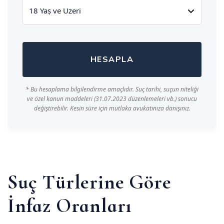
HESAPLA
* Bu hesaplama bilgilendirme amaçlıdır. Suç tarihi, suçun niteliği
ve özel kanun maddeleri (31.07.2023 düzenlemeleri vb.) sonucu
değiştirebilir. Kesin süre için mutlaka avukatınıza danışınız.
Suç Türlerine Göre
İnfaz Oranları