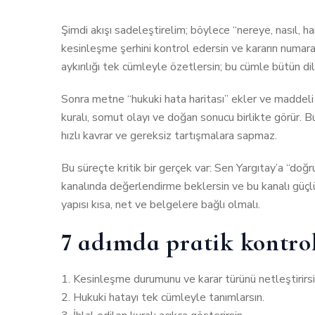
Şimdi akışı sadeleştirelim; böylece “nereye, nasıl, h
kesinleşme şerhini kontrol edersin ve kararın numaras
aykırılığı tek cümleyle özetlersin; bu cümle bütün dil
Sonra metne “hukuki hata haritası” ekler ve maddeli
kuralı, somut olayı ve doğan sonucu birlikte görür.
hızlı kavrar ve gereksiz tartışmalara sapmaz.
Bu süreçte kritik bir gerçek var: Sen Yargıtay’a “do
kanalında değerlendirme beklersin ve bu kanalı güçlü
yapısı kısa, net ve belgelere bağlı olmalı.
7 adımda pratik kontrol 
Kesinleşme durumunu ve karar türünü netleştirirsi
Hukuki hatayı tek cümleyle tanımlarsın.