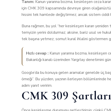
Tanım:
Kanun yararına bozma, kesinleşen ceza kararın
için CMK 309 kapsamında devreye giren olağanüstü kan
hissini tek hamlede değiştirmez; ancak sistem ciddi h
Buna rağmen, bu yol “her kesinleşen kararı yeniden 
temyizin yerini doldurmaz; aksine, bariz usul ve hukuk
tek başına yetmez; somut kural ihlalini göstermen g
Hızlı cevap :
Kanun yararına bozma, kesinleşen cez
Bakanlığı kanalı üzerinden Yargıtay denetimini g
Google’da bu konuya gelen aramalar genelde üç başlık
örneği”. Bu yüzden, yazının ilerleyen bölümlerinde 
adım yanıt veririm.
CMK 309 Şartlar
Önce kesinleşme durumunu netleştirirsin; çünkü CM