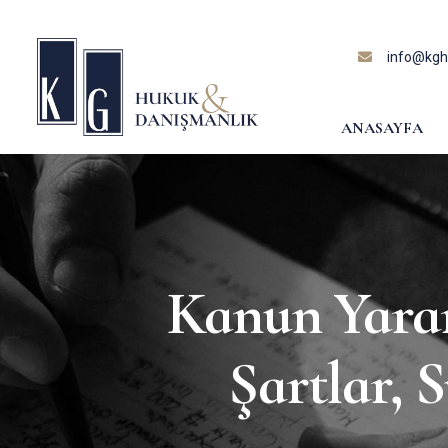
content
info@kghu
ANASAYFA
Kanun Yara
Şartlar, S