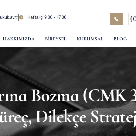
(
kuk.av.tr
Hafta içi 9.00 - 17.00
HAKKIMIZDA
BIREYSEL
KURUMSAL
BLOG
rına Bozma (CMK 30
üreç, Dilekçe Strate