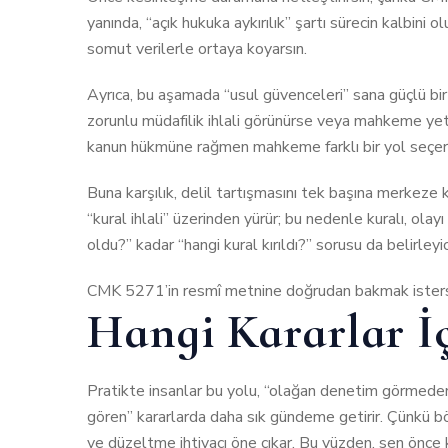
yanında, “açık hukuka aykırılık” şartı sürecin kalbini o
somut verilerle ortaya koyarsın.
Ayrıca, bu aşamada “usul güvenceleri” sana güçlü bir 
zorunlu müdafilik ihlali görünürse veya mahkeme yetki-
kanun hükmüne rağmen mahkeme farklı bir yol seçers
Buna karşılık, delil tartışmasını tek başına merke
“kural ihlali” üzerinden yürür; bu nedenle kuralı, olay
oldu?” kadar “hangi kural kırıldı?” sorusu da belirleyic
CMK 5271’in resmî metnine doğrudan bakmak ister
Hangi Kararlar İ
Pratikte insanlar bu yolu, “olağan denetim görmede
gören” kararlarda daha sık gündeme getirir. Çünkü bö
ve düzeltme ihtiyacı öne çıkar. Bu yüzden, sen önce k