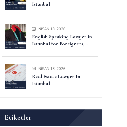
Istanbul
NISAN 18, 2026
English Speaking Lawyer in
Istanbul for Foreigners,
Property, Business and
Disputes
NISAN 18, 2026
Real Estate Lawyer In
Istanbul
Etiketler