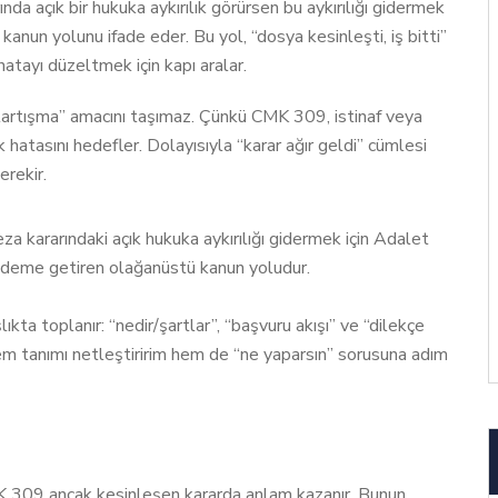
da açık bir hukuka aykırılık görürsen bu aykırılığı gidermek
un yolunu ifade eder. Bu yol, “dosya kesinleşti, iş bitti”
atayı düzeltmek için kapı aralar.
tartışma” amacını taşımaz. Çünkü CMK 309, istinaf veya
 hatasını hedefler. Dolayısıyla “karar ağır geldi” cümlesi
erekir.
a kararındaki açık hukuka aykırılığı gidermek için Adalet
ündeme getiren olağanüstü kanun yoludur.
ta toplanır: “nedir/şartlar”, “başvuru akışı” ve “dilekçe
hem tanımı netleştiririm hem de “ne yaparsın” sorusuna adım
ı
K 309 ancak kesinleşen kararda anlam kazanır. Bunun