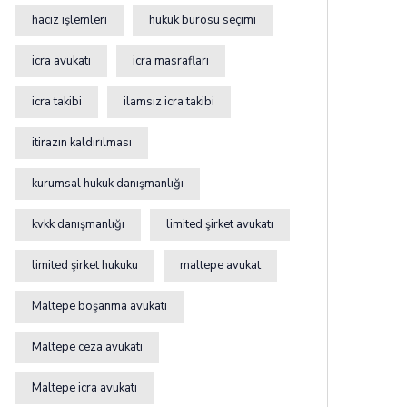
haciz işlemleri
hukuk bürosu seçimi
icra avukatı
icra masrafları
icra takibi
ilamsız icra takibi
itirazın kaldırılması
kurumsal hukuk danışmanlığı
kvkk danışmanlığı
limited şirket avukatı
limited şirket hukuku
maltepe avukat
Maltepe boşanma avukatı
Maltepe ceza avukatı
Maltepe icra avukatı