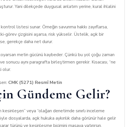
luşturur. Yani dilekçede duygusal anlatım yerine, kural ihlalini
kontrol listesi sunar. Örneğin savunma hakkı zayıflarsa,
görev çizgisini aşarsa, risk yükselir. Üstelik, açık bir
e, gerekçe daha net durur.
ze koyarsan metin gücünü kaybeder. Çünkü bu yol çoğu zaman
ı ve sonucu aynı paragrafta birleştirmen gerekir. Kısacası, “ne
i olur.
sen:
CMK (5271) Resmî Metin
çin Gündeme Gelir?
n kesinleşen” veya “olağan denetimde sınırlı inceleme
yle dosyalarda, açık hukuka aykırılık daha görünür hale gelir
arar türünü ve kesinleşme biçimini masaya yatırırsın.