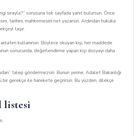
angi sırayla?” sorusuna tek sayfada yanıt bulursun. Önce
ını, tarihini, mahkemesini net yazarsın. Ardından hukuka
ekçeyi taşır.
 anlatım kullanırsın. Böylece okuyan kişi, her maddede
 Bunun sonucunda, değerlendirme yapan kişi dosyayı daha
ğrudan” talep göndermezsin. Bunun yerine, Adalet Bakanlığı
 bir gerekçe ile harekete geçirirsin. Bu yüzden, dilekçe
listesi
n.