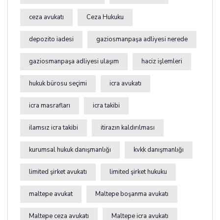
ceza avukatı
Ceza Hukuku
depozito iadesi
gaziosmanpaşa adliyesi nerede
gaziosmanpaşa adliyesi ulaşım
haciz işlemleri
hukuk bürosu seçimi
icra avukatı
icra masrafları
icra takibi
ilamsız icra takibi
itirazın kaldırılması
kurumsal hukuk danışmanlığı
kvkk danışmanlığı
limited şirket avukatı
limited şirket hukuku
maltepe avukat
Maltepe boşanma avukatı
Maltepe ceza avukatı
Maltepe icra avukatı