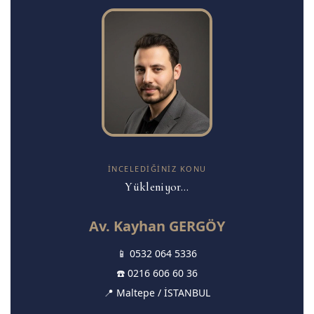
İNCELEDIĞINIZ KONU
Yükleniyor...
Av. Kayhan GERGÖY
📱
0532 064 5336
☎️
0216 606 60 36
📍 Maltepe / İSTANBUL