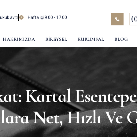
(
kuk.av.tr
Hafta içi 9.00 - 17.00
HAKKIMIZDA
BIREYSEL
KURUMSAL
BLOG
at: Kartal Esentepe
lara Net, Hızlı Ve 