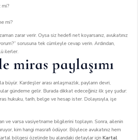
z mi?
me mi?
zaman zarar verir. Oysa siz hedefi net koyarsanız, avukatınız
tiyorum?” sorusuna tek cümleyle cevap verin. Ardından,
 ilerler.
le miras paylaşımı
a büyür. Kardeşler arası anlaşmazlık, payların devri,
onular gündeme gelir. Burada dikkat edeceğiniz ilk şey şudur:
s hukuku, tarih, belge ve hesap ister. Dolayısıyla, işe
arı ve varsa vasiyetname bilgilerini toplayın. Sonra, ailenin
oturuyor, kim hangi masrafı ödüyor. Böylece avukatınız hem
artal bölgesi özelinde bu alandaki detaylar için
Kartal