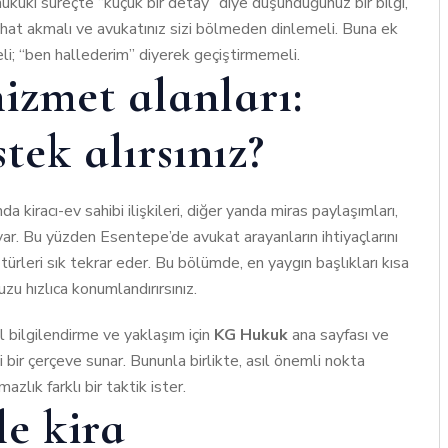
ukuki süreçte “küçük bir detay” diye düşündüğünüz bir bilgi,
rahat akmalı ve avukatınız sizi bölmeden dinlemeli. Buna ek
eli; “ben hallederim” diyerek geçiştirmemeli.
izmet alanları:
ek alırsınız?
 kiracı-ev sahibi ilişkileri, diğer yanda miras paylaşımları,
 var. Bu yüzden Esentepe’de avukat arayanların ihtiyaçlarını
türleri sık tekrar eder. Bu bölümde, en yaygın başlıkları kısa
u hızlıca konumlandırırsınız.
 bilgilendirme ve yaklaşım için
KG Hukuk
ana sayfası ve
i bir çerçeve sunar. Bununla birlikte, asıl önemli nokta
azlık farklı bir taktik ister.
le kira