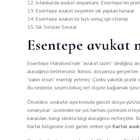
İstanbul’da avukat arayanlara: Esentepe’nin prati
Esentepe avukat seçerken sık yapılan hatalar
Esentepe avukat ile hızlı sonuç için strateji
Sık Sorulan Sorular
Esentepe avukat na
Esentepe Mahallesi’nde “avukat lazım” dediğiniz an, as
alacağınızı belirlersiniz. İkincisi, dosyanıza gerçekt
“yakın olsun” mantığı yetmez. Çünkü yakınlık pratik s
Bu nedenle, seçimi birkaç net ölçüte bağlamak işinizi 
Öncelikle, avukatın aynı konuda güncel dosya yürütü
senaryolar” üzerinden bir yol haritası çizmesini istey
kanaldan, hangi sıklıkla bilgi alacağınızı netleştirin.
Kartal bölgesine özel genel rehber için
Kartal avuka