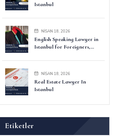
Istanbul
NISAN 18, 2026
English Speaking Lawyer in
Istanbul for Foreigners,
Property, Business and
Disputes
NISAN 18, 2026
Real Estate Lawyer In
Istanbul
Etiketler