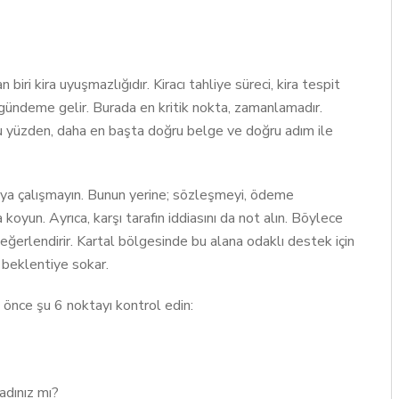
iri kira uyuşmazlığıdır. Kiracı tahliye süreci, kira tespit
r gündeme gelir. Burada en kritik nokta, zamanlamadır.
 Bu yüzden, daha en başta doğru belge ve doğru adım ile
tmaya çalışmayın. Bunun yerine; sözleşmeyi, ödeme
koyun. Ayrıca, karşı tarafın iddiasını da not alın. Böylece
değerlendirir. Kartal bölgesinde bu alana odaklı destek için
 beklentiye sokar.
önce şu 6 noktayı kontrol edin:
adınız mı?