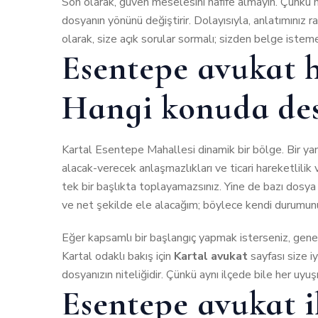
Son olarak, güven meselesini hafife almayın. Çünkü h
dosyanın yönünü değiştirir. Dolayısıyla, anlatımınız 
olarak, size açık sorular sormalı; sizden belge istem
Esentepe avukat h
Hangi konuda dest
Kartal Esentepe Mahallesi dinamik bir bölge. Bir yanda
alacak-verecek anlaşmazlıkları ve ticari hareketlilik
tek bir başlıkta toplayamazsınız. Yine de bazı dosya 
ve net şekilde ele alacağım; böylece kendi durumunuz
Eğer kapsamlı bir başlangıç yapmak isterseniz, genel
Kartal odaklı bakış için
Kartal avukat
sayfası size iy
dosyanızın niteliğidir. Çünkü aynı ilçede bile her uyuşm
Esentepe avukat i