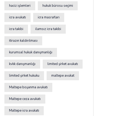
haciz işlemleri
hukuk bürosu seçimi
icra avukatı
icra masrafları
icra takibi
ilamsız icra takibi
itirazın kaldırılması
kurumsal hukuk danışmanlığı
kvkk danışmanlığı
limited şirket avukatı
limited şirket hukuku
maltepe avukat
Maltepe boşanma avukatı
Maltepe ceza avukatı
Maltepe icra avukatı