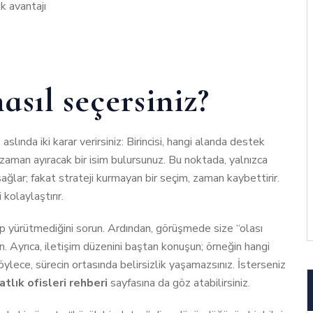
k avantajı
sıl seçersiniz?
lında iki karar verirsiniz: Birincisi, hangi alanda destek
en zaman ayıracak bir isim bulursunuz. Bu noktada, yalnızca
ağlar; fakat strateji kurmayan bir seçim, zaman kaybettirir.
kolaylaştırır.
p yürütmediğini sorun. Ardından, görüşmede size “olası
in. Ayrıca, iletişim düzenini baştan konuşun; örneğin hangi
 Böylece, sürecin ortasında belirsizlik yaşamazsınız. İsterseniz
tlık ofisleri rehberi
sayfasına da göz atabilirsiniz.