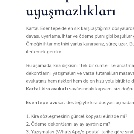
uyuşmazlıkları
Kartal Esentepe’de en sık karşılaştığımız dosyalardan b
davası, uyarlama, ihtar ve ödeme planı gibi başlıkla
Örneğin ihtar metnini yanlış kurarsanız, süreç uzar.
ilerlemek gerekir.
Bu aşamada, kira ilişkisini “tek bir cümle” ile anla
dekontlarını, yazışmaları ve varsa tutanakları masaya 
avukatınız hem riskleri hem de en hızlı yolu birlikte 
Kartal kira avukatı
sayfasındaki kapsam, sizi doğru
Esentepe avukat
desteğiyle kira dosyası açmadan 
Kira sözleşmesinin güncel kopyası elinizde mi?
Ödeme dekontlarını ay ay ayırdınız mı?
Yazışmaları (WhatsApp/e-posta) tarihe göre sıral