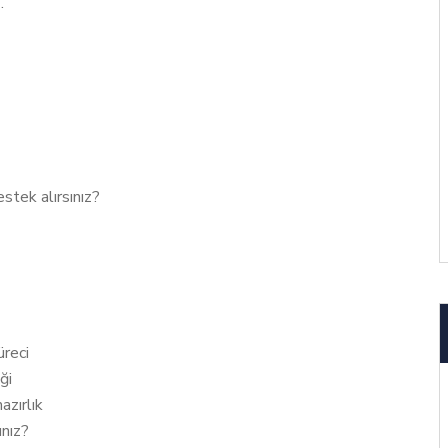
.
stek alırsınız?
üreci
ği
zırlık
ınız?