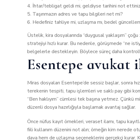
İhtar/tebligat geldi mi, geldiyse tarihini not ettini
Taşınmazın adres ve tapu bilgileri net mi?
Hedefiniz tahliye mi, uzlaşma mı, bedel güncelle
Üstelik, kira dosyalarında “duygusal yaklaşım” çoğu 
stratejiyi hızlı kurar. Bu nedenle, görüşmede “ne is
belgelerle destekleyin. Böylece süreç daha kontrollü
Esentepe avukat i
Miras dosyaları Esentepe’de sessiz başlar, sonra hızl
terekenin tespiti, tapu işlemleri ve saklı pay gibi k
“Ben haklıyım” cümlesi tek başına yetmez. Çünkü mira
düzenli dosya hazırlığıyla başlamak avantaj sağlar.
Önce nüfus kayıt örnekleri, veraset ilamı, tapu kayıtl
fiili kullanım düzenini not alın; örneğin kim nerede 
dava hem de uzlaşma seçeneklerini gerçekçi kurar. K