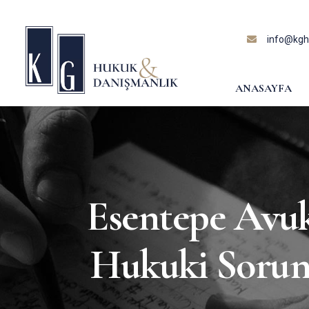
content
info@kghu
ANASAYFA
Esentepe Avuk
Hukuki Sorun