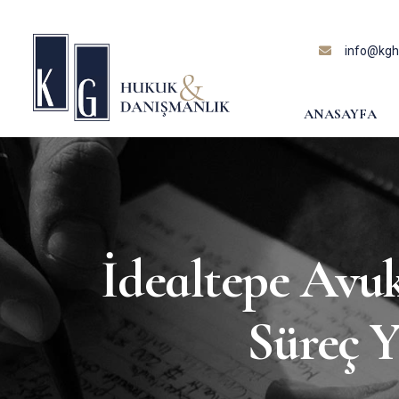
content
info@kghu
ANASAYFA
İdealtepe Avu
Süreç Y