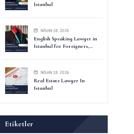
Istanbul
NISAN 18, 2026
English Speaking Lawyer in
Istanbul for Foreigners,
Property, Business and
Disputes
NISAN 18, 2026
Real Estate Lawyer In
Istanbul
Etiketler