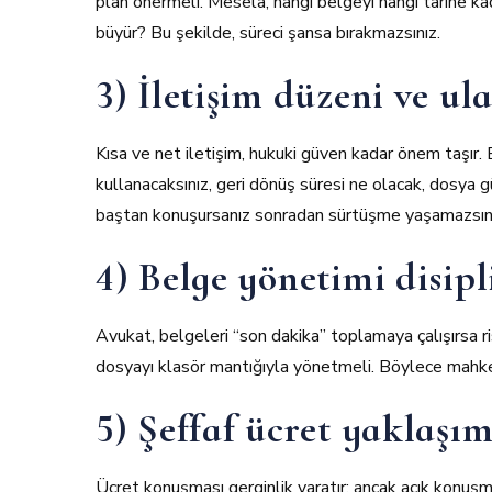
plan önermeli. Mesela, hangi belgeyi hangi tarihe kada
büyür? Bu şekilde, süreci şansa bırakmazsınız.
3) İletişim düzeni ve ula
Kısa ve net iletişim, hukuki güven kadar önem taşı
kullanacaksınız, geri dönüş süresi ne olacak, dosya 
baştan konuşursanız sonradan sürtüşme yaşamazsın
4) Belge yönetimi disipl
Avukat, belgeleri “son dakika” toplamaya çalışırsa ris
dosyayı klasör mantığıyla yönetmeli. Böylece mahke
5) Şeffaf ücret yaklaşım
Ücret konuşması gerginlik yaratır; ancak açık konuşma