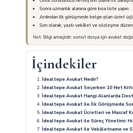
Önce sorununuzu netleştirin (dava mı, danışma
Sonra uzmanlık alanına göre kısa liste yapın.
Ardından ilk görüşmede belge-plan-ücret üçl
Son olarak, yazılı vekâlet ve sözleşme düzeni
Not: Bilgi amaçlıdır; somut dosya için avukat değe
İçindekiler
İdealtepe Avukat Nedir?
İdealtepe Avukat Seçerken 10 Net Krit
İdealtepe Avukat Hangi Alanlarda Des
İdealtepe Avukat ile İlk Görüşmede Sor
İdealtepe Avukat Ücretleri ve Masraf K
İdealtepe Avukat ile Süreç Yönetimi: Hız,
İdealtepe Avukat ile Vekâletname ve 