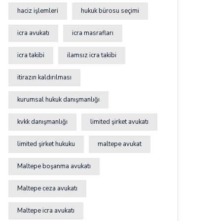
haciz işlemleri
hukuk bürosu seçimi
icra avukatı
icra masrafları
icra takibi
ilamsız icra takibi
itirazın kaldırılması
kurumsal hukuk danışmanlığı
kvkk danışmanlığı
limited şirket avukatı
limited şirket hukuku
maltepe avukat
Maltepe boşanma avukatı
Maltepe ceza avukatı
Maltepe icra avukatı