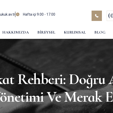
(
kuk.av.tr
Hafta içi 9.00 - 17.00
HAKKIMIZDA
BIREYSEL
KURUMSAL
BLOG
kat Rehberi: Doğru 
önetimi Ve Merak E