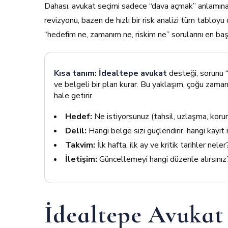
Dahası, avukat seçimi sadece “dava açmak” anlamına
revizyonu, bazen de hızlı bir risk analizi tüm tabloyu
“hedefim ne, zamanım ne, riskim ne” sorularını en ba
Kısa tanım:
İdealtepe avukat
desteği, sorunu “n
ve belgeli bir plan kurar. Bu yaklaşım, çoğu zaman
hale getirir.
Hedef:
Ne istiyorsunuz (tahsil, uzlaşma, kor
Delil:
Hangi belge sizi güçlendirir, hangi kayıt r
Takvim:
İlk hafta, ilk ay ve kritik tarihler neler
İletişim:
Güncellemeyi hangi düzenle alırsınız
İdealtepe Avukat