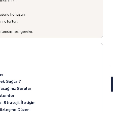
nlık mı?).
üsünü konuşun.
ni oturtun.
rlendirmesi gerekir.
er
tek Sağlar?
acağınız Sorular
alemleri
 Strateji, İletişim
Sözleşme Düzeni