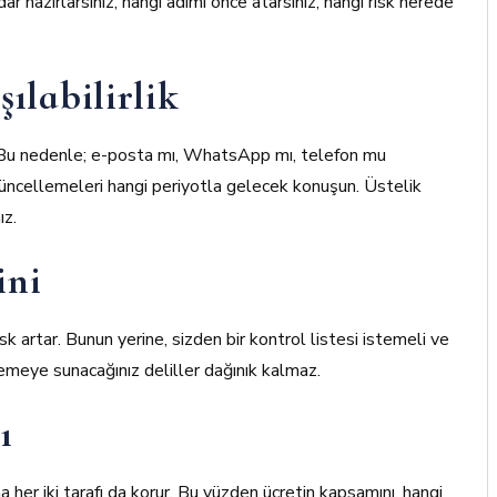
r hazırlarsınız, hangi adımı önce atarsınız, hangi risk nerede
şılabilirlik
r. Bu nedenle; e-posta mı, WhatsApp mı, telefon mu
güncellemeleri hangi periyotla gelecek konuşun. Üstelik
ız.
ini
k artar. Bunun yerine, sizden bir kontrol listesi istemeli ve
meye sunacağınız deliller dağınık kalmaz.
ı
 her iki tarafı da korur. Bu yüzden ücretin kapsamını, hangi