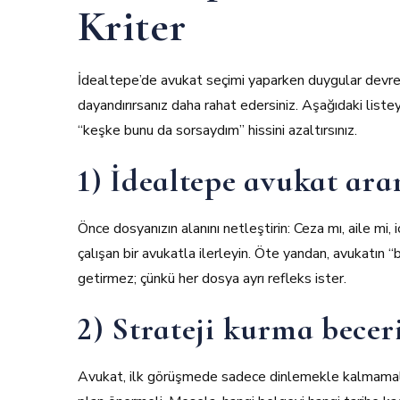
Kriter
İdealtepe’de avukat seçimi yaparken duygular devrey
dayandırırsanız daha rahat edersiniz. Aşağıdaki listey
“keşke bunu da sorsaydım” hissini azaltırsınız.
1) İdealtepe avukat a
Önce dosyanızın alanını netleştirin: Ceza mı, aile mi, i
çalışan bir avukatla ilerleyin. Öte yandan, avukatın
getirmez; çünkü her dosya ayrı refleks ister.
2) Strateji kurma beceri
Avukat, ilk görüşmede sadece dinlemekle kalmamalı;