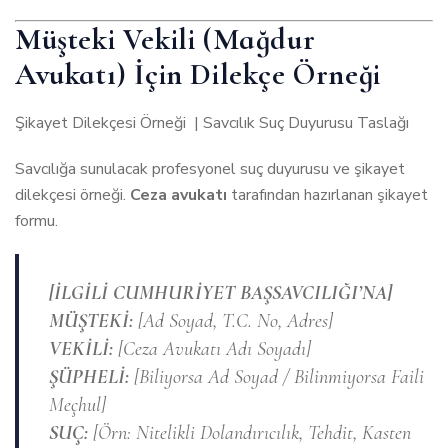
Müşteki Vekili (Mağdur
Avukatı) İçin Dilekçe Örneği
Şikayet Dilekçesi Örneği | Savcılık Suç Duyurusu Taslağı
Savcılığa sunulacak profesyonel suç duyurusu ve şikayet
dilekçesi örneği.
Ceza avukatı
tarafından hazırlanan şikayet
formu.
[İLGİLİ CUMHURİYET BAŞSAVCILIĞI’NA]
MÜŞTEKİ:
[Ad Soyad, T.C. No, Adres]
VEKİLİ:
[Ceza Avukatı Adı Soyadı]
ŞÜPHELİ:
[Biliyorsa Ad Soyad / Bilinmiyorsa Faili
Meçhul]
SUÇ:
[Örn: Nitelikli Dolandırıcılık, Tehdit, Kasten