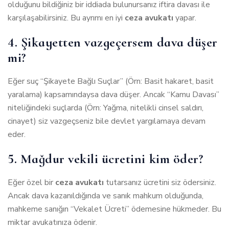
olduğunu bildiğiniz bir iddiada bulunursanız iftira davası ile
karşılaşabilirsiniz. Bu ayrımı en iyi
ceza avukatı
yapar.
4. Şikayetten vazgeçersem dava düşer
mi?
Eğer suç “Şikayete Bağlı Suçlar” (Örn: Basit hakaret, basit
yaralama) kapsamındaysa dava düşer. Ancak “Kamu Davası”
niteliğindeki suçlarda (Örn: Yağma, nitelikli cinsel saldırı,
cinayet) siz vazgeçseniz bile devlet yargılamaya devam
eder.
5. Mağdur vekili ücretini kim öder?
Eğer özel bir
ceza avukatı
tutarsanız ücretini siz ödersiniz.
Ancak dava kazanıldığında ve sanık mahkum olduğunda,
mahkeme sanığın “Vekalet Ücreti” ödemesine hükmeder. Bu
miktar avukatınıza ödenir.