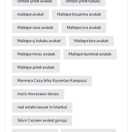
limited şirket avukatı
limited şirket hukuku
maltepe avukat
Maltepe boşanma avukatı
Maltepe ceza avukatı
Maltepe icra avukatı
Maltepe iş hukuku avukatı
Maltepe kira avukatı
Maltepe miras avukatı
Maltepe tazminat avukatı
Maltepe şirket avukatı
Marmara Ceza İnfaz Kurumları Kampüsü
muris muvazaası davası
real estate lawyer in Istanbul
Silivri Cezaevi avukat görüşü