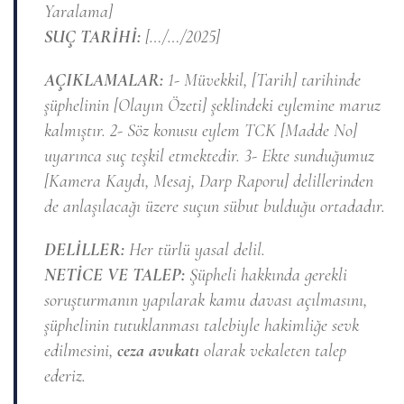
Yaralama]
SUÇ TARİHİ:
[…/…/2025]
AÇIKLAMALAR:
1- Müvekkil, [Tarih] tarihinde
şüphelinin [Olayın Özeti] şeklindeki eylemine maruz
kalmıştır. 2- Söz konusu eylem TCK [Madde No]
uyarınca suç teşkil etmektedir. 3- Ekte sunduğumuz
[Kamera Kaydı, Mesaj, Darp Raporu] delillerinden
de anlaşılacağı üzere suçun sübut bulduğu ortadadır.
DELİLLER:
Her türlü yasal delil.
NETİCE VE TALEP:
Şüpheli hakkında gerekli
soruşturmanın yapılarak kamu davası açılmasını,
şüphelinin tutuklanması talebiyle hakimliğe sevk
edilmesini,
ceza avukatı
olarak vekaleten talep
ederiz.