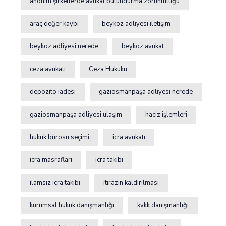
anonim şirketlerde avukat bulundurma zorunluluğu
araç değer kaybı
beykoz adliyesi iletişim
beykoz adliyesi nerede
beykoz avukat
ceza avukatı
Ceza Hukuku
depozito iadesi
gaziosmanpaşa adliyesi nerede
gaziosmanpaşa adliyesi ulaşım
haciz işlemleri
hukuk bürosu seçimi
icra avukatı
icra masrafları
icra takibi
ilamsız icra takibi
itirazın kaldırılması
kurumsal hukuk danışmanlığı
kvkk danışmanlığı