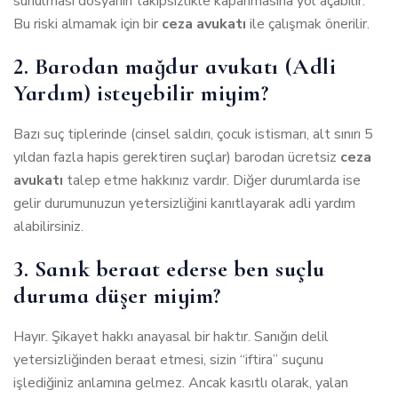
sunulması dosyanın takipsizlikle kapanmasına yol açabilir.
Bu riski almamak için bir
ceza avukatı
ile çalışmak önerilir.
2. Barodan mağdur avukatı (Adli
Yardım) isteyebilir miyim?
Bazı suç tiplerinde (cinsel saldırı, çocuk istismarı, alt sınırı 5
yıldan fazla hapis gerektiren suçlar) barodan ücretsiz
ceza
avukatı
talep etme hakkınız vardır. Diğer durumlarda ise
gelir durumunuzun yetersizliğini kanıtlayarak adli yardım
alabilirsiniz.
3. Sanık beraat ederse ben suçlu
duruma düşer miyim?
Hayır. Şikayet hakkı anayasal bir haktır. Sanığın delil
yetersizliğinden beraat etmesi, sizin “iftira” suçunu
işlediğiniz anlamına gelmez. Ancak kasıtlı olarak, yalan