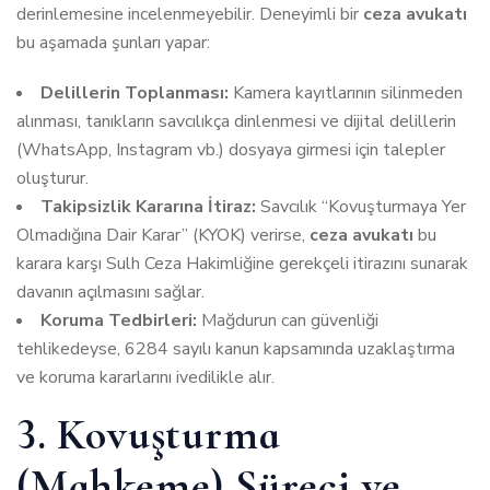
derinlemesine incelenmeyebilir. Deneyimli bir
ceza avukatı
bu aşamada şunları yapar:
Delillerin Toplanması:
Kamera kayıtlarının silinmeden
alınması, tanıkların savcılıkça dinlenmesi ve dijital delillerin
(WhatsApp, Instagram vb.) dosyaya girmesi için talepler
oluşturur.
Takipsizlik Kararına İtiraz:
Savcılık “Kovuşturmaya Yer
Olmadığına Dair Karar” (KYOK) verirse,
ceza avukatı
bu
karara karşı Sulh Ceza Hakimliğine gerekçeli itirazını sunarak
davanın açılmasını sağlar.
Koruma Tedbirleri:
Mağdurun can güvenliği
tehlikedeyse, 6284 sayılı kanun kapsamında uzaklaştırma
ve koruma kararlarını ivedilikle alır.
3. Kovuşturma
(Mahkeme) Süreci ve