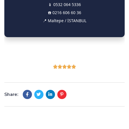
📱
0532 064 5336
☎️
0216 606 60 36
📍 Maltepe / İSTANBUL
Share: