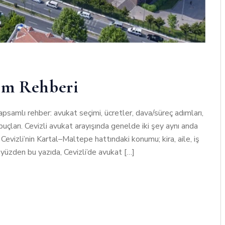
şim Rehberi
apsamlı rehber: avukat seçimi, ücretler, dava/süreç adımları,
uçları. Cevizli avukat arayışında genelde iki şey aynı anda
 Cevizli’nin Kartal–Maltepe hattındaki konumu; kira, aile, iş
u yüzden bu yazıda, Cevizli’de avukat […]