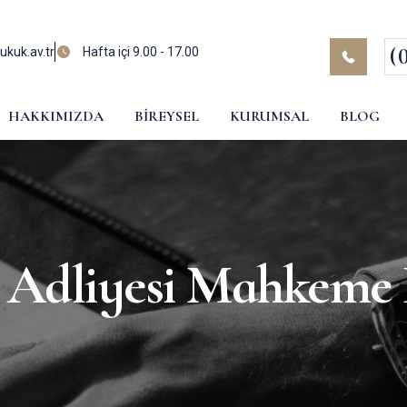
(
kuk.av.tr
Hafta içi 9.00 - 17.00
HAKKIMIZDA
BIREYSEL
KURUMSAL
BLOG
 Adliyesi Mahkeme 