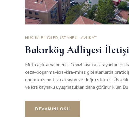
HUKUKİ BİLGİLER
,
İSTANBUL AVUKAT
Bakırköy Adliyesi İleti
Meta açıklama önerisi: Cevizli avukat arayanlar için k
ceza–boşanma–icra–kira–miras gibi alanlarda pratik ip
önem kazanır: hızlı aksiyon ve doğru strateji. Üstelik
ve icra kaynaklı uyuşmazlıkları daha görünür kılar. B
DEVAMINI OKU