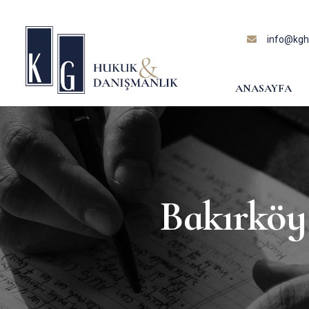
content
info@kghu
ANASAYFA
Bakırköy