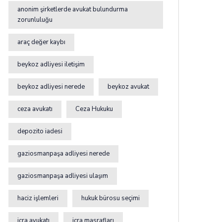
anonim şirketlerde avukat bulundurma
zorunluluğu
araç değer kaybı
beykoz adliyesi iletişim
beykoz adliyesi nerede
beykoz avukat
ceza avukatı
Ceza Hukuku
depozito iadesi
gaziosmanpaşa adliyesi nerede
gaziosmanpaşa adliyesi ulaşım
haciz işlemleri
hukuk bürosu seçimi
icra avukatı
icra masrafları