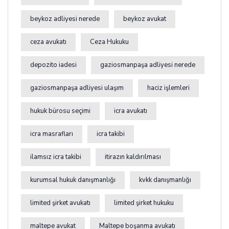
beykoz adliyesi nerede
beykoz avukat
ceza avukatı
Ceza Hukuku
depozito iadesi
gaziosmanpaşa adliyesi nerede
gaziosmanpaşa adliyesi ulaşım
haciz işlemleri
hukuk bürosu seçimi
icra avukatı
icra masrafları
icra takibi
ilamsız icra takibi
itirazın kaldırılması
kurumsal hukuk danışmanlığı
kvkk danışmanlığı
limited şirket avukatı
limited şirket hukuku
maltepe avukat
Maltepe boşanma avukatı