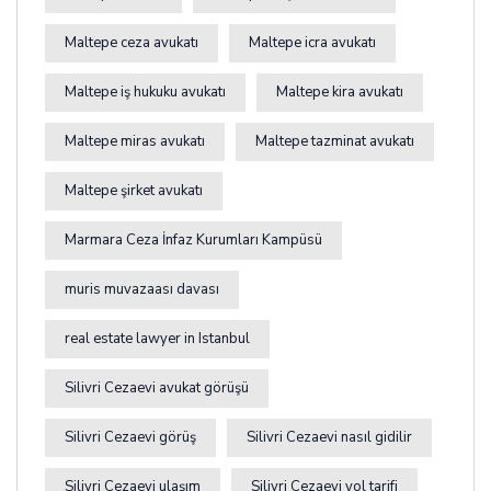
Maltepe ceza avukatı
Maltepe icra avukatı
Maltepe iş hukuku avukatı
Maltepe kira avukatı
Maltepe miras avukatı
Maltepe tazminat avukatı
Maltepe şirket avukatı
Marmara Ceza İnfaz Kurumları Kampüsü
muris muvazaası davası
real estate lawyer in Istanbul
Silivri Cezaevi avukat görüşü
Silivri Cezaevi görüş
Silivri Cezaevi nasıl gidilir
Silivri Cezaevi ulaşım
Silivri Cezaevi yol tarifi