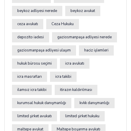
beykoz adliyesi nerede
beykoz avukat
ceza avukatı
Ceza Hukuku
depozito iadesi
gaziosmanpaşa adliyesi nerede
gaziosmanpaşa adliyesi ulaşım
haciz işlemleri
hukuk bürosu seçimi
icra avukatı
icra masrafları
icra takibi
ilamsız icra takibi
itirazın kaldırılması
kurumsal hukuk danışmanlığı
kvkk danışmanlığı
limited şirket avukatı
limited şirket hukuku
maltepe avukat
Maltepe boşanma avukatı