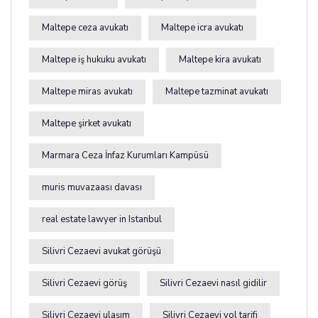
Maltepe ceza avukatı
Maltepe icra avukatı
Maltepe iş hukuku avukatı
Maltepe kira avukatı
Maltepe miras avukatı
Maltepe tazminat avukatı
Maltepe şirket avukatı
Marmara Ceza İnfaz Kurumları Kampüsü
muris muvazaası davası
real estate lawyer in Istanbul
Silivri Cezaevi avukat görüşü
Silivri Cezaevi görüş
Silivri Cezaevi nasıl gidilir
Silivri Cezaevi ulaşım
Silivri Cezaevi yol tarifi