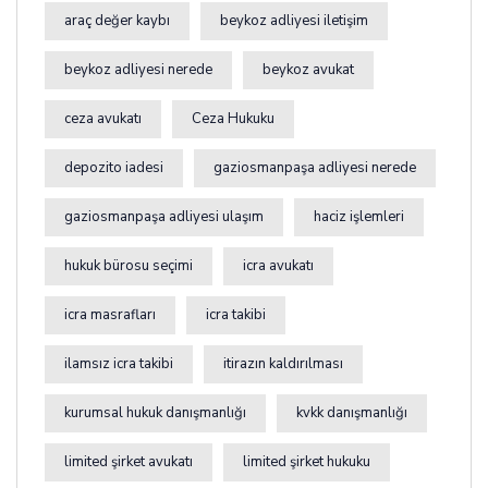
araç değer kaybı
beykoz adliyesi iletişim
beykoz adliyesi nerede
beykoz avukat
ceza avukatı
Ceza Hukuku
depozito iadesi
gaziosmanpaşa adliyesi nerede
gaziosmanpaşa adliyesi ulaşım
haciz işlemleri
hukuk bürosu seçimi
icra avukatı
icra masrafları
icra takibi
ilamsız icra takibi
itirazın kaldırılması
kurumsal hukuk danışmanlığı
kvkk danışmanlığı
limited şirket avukatı
limited şirket hukuku