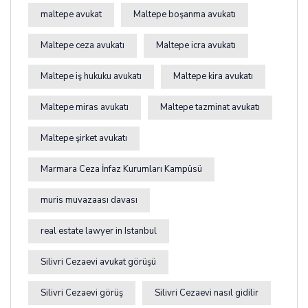
maltepe avukat
Maltepe boşanma avukatı
Maltepe ceza avukatı
Maltepe icra avukatı
Maltepe iş hukuku avukatı
Maltepe kira avukatı
Maltepe miras avukatı
Maltepe tazminat avukatı
Maltepe şirket avukatı
Marmara Ceza İnfaz Kurumları Kampüsü
muris muvazaası davası
real estate lawyer in Istanbul
Silivri Cezaevi avukat görüşü
Silivri Cezaevi görüş
Silivri Cezaevi nasıl gidilir