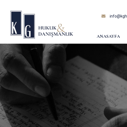
content
info@kghu
ANASAYFA