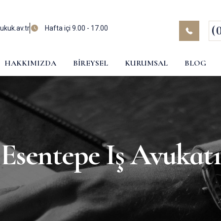
(
kuk.av.tr
Hafta içi 9.00 - 17.00
HAKKIMIZDA
BIREYSEL
KURUMSAL
BLOG
Esentepe Iş Avukatı