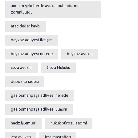
anonim şirketlerde avukat bulundurma
zorunluluğu
araç değer kaybı
beykoz adliyesi iletişim
beykoz adliyesi nerede
beykoz avukat
ceza avukatı
Ceza Hukuku
depozito iadesi
gaziosmanpaşa adliyesi nerede
gaziosmanpaşa adliyesi ulaşım
haciz işlemleri
hukuk bürosu seçimi
icra avukatı
icra masrafları