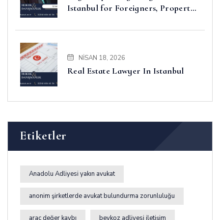
Istanbul for Foreigners, Property,
Business and Disputes
NISAN 18, 2026
Real Estate Lawyer In Istanbul
Etiketler
Anadolu Adliyesi yakın avukat
anonim şirketlerde avukat bulundurma zorunluluğu
araç değer kaybı
beykoz adliyesi iletişim