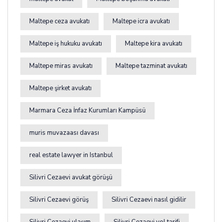
Maltepe ceza avukatı
Maltepe icra avukatı
Maltepe iş hukuku avukatı
Maltepe kira avukatı
Maltepe miras avukatı
Maltepe tazminat avukatı
Maltepe şirket avukatı
Marmara Ceza İnfaz Kurumları Kampüsü
muris muvazaası davası
real estate lawyer in Istanbul
Silivri Cezaevi avukat görüşü
Silivri Cezaevi görüş
Silivri Cezaevi nasıl gidilir
Silivri Cezaevi ulaşım
Silivri Cezaevi yol tarifi