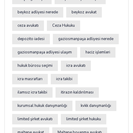
beykoz adliyesi nerede
beykoz avukat
ceza avukatı
Ceza Hukuku
depozito iadesi
gaziosmanpaşa adliyesi nerede
gaziosmanpaşa adliyesi ulaşım
haciz işlemleri
hukuk bürosu seçimi
icra avukatı
icra masrafları
icra takibi
ilamsız icra takibi
itirazın kaldırılması
kurumsal hukuk danışmanlığı
kvkk danışmanlığı
limited şirket avukatı
limited şirket hukuku
maltepe avukat
Maltepe boşanma avukatı