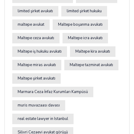
limited şirket avukatı
limited şirket hukuku
maltepe avukat
Maltepe boşanma avukatı
Maltepe ceza avukatı
Maltepe icra avukatı
Maltepe iş hukuku avukatı
Maltepe kira avukatı
Maltepe miras avukatı
Maltepe tazminat avukatı
Maltepe şirket avukatı
Marmara Ceza İnfaz Kurumları Kampüsü
muris muvazaası davası
real estate lawyer in Istanbul
Silivri Cezaevi avukat görüşü