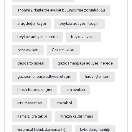
anonim şirketlerde avukat bulundurma zorunluluğu
araç değer kaybı
beykoz adliyesi iletişim
beykoz adliyesi nerede
beykoz avukat
ceza avukatı
Ceza Hukuku
depozito iadesi
gaziosmanpaşa adliyesi nerede
gaziosmanpaşa adliyesi ulaşım
haciz işlemleri
hukuk bürosu seçimi
icra avukatı
icra masrafları
icra takibi
ilamsız icra takibi
itirazın kaldırılması
kurumsal hukuk danışmanlığı
kvkk danışmanlığı