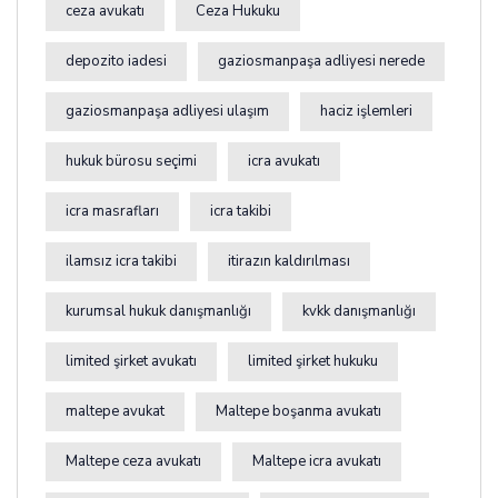
ceza avukatı
Ceza Hukuku
depozito iadesi
gaziosmanpaşa adliyesi nerede
gaziosmanpaşa adliyesi ulaşım
haciz işlemleri
hukuk bürosu seçimi
icra avukatı
icra masrafları
icra takibi
ilamsız icra takibi
itirazın kaldırılması
kurumsal hukuk danışmanlığı
kvkk danışmanlığı
limited şirket avukatı
limited şirket hukuku
maltepe avukat
Maltepe boşanma avukatı
Maltepe ceza avukatı
Maltepe icra avukatı