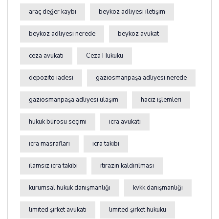
araç değer kaybı
beykoz adliyesi iletişim
beykoz adliyesi nerede
beykoz avukat
ceza avukatı
Ceza Hukuku
depozito iadesi
gaziosmanpaşa adliyesi nerede
gaziosmanpaşa adliyesi ulaşım
haciz işlemleri
hukuk bürosu seçimi
icra avukatı
icra masrafları
icra takibi
ilamsız icra takibi
itirazın kaldırılması
kurumsal hukuk danışmanlığı
kvkk danışmanlığı
limited şirket avukatı
limited şirket hukuku