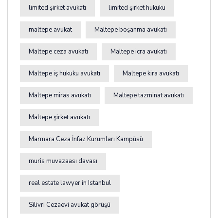
limited şirket avukatı
limited şirket hukuku
maltepe avukat
Maltepe boşanma avukatı
Maltepe ceza avukatı
Maltepe icra avukatı
Maltepe iş hukuku avukatı
Maltepe kira avukatı
Maltepe miras avukatı
Maltepe tazminat avukatı
Maltepe şirket avukatı
Marmara Ceza İnfaz Kurumları Kampüsü
muris muvazaası davası
real estate lawyer in Istanbul
Silivri Cezaevi avukat görüşü