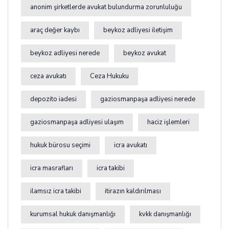
anonim şirketlerde avukat bulundurma zorunluluğu
araç değer kaybı
beykoz adliyesi iletişim
beykoz adliyesi nerede
beykoz avukat
ceza avukatı
Ceza Hukuku
depozito iadesi
gaziosmanpaşa adliyesi nerede
gaziosmanpaşa adliyesi ulaşım
haciz işlemleri
hukuk bürosu seçimi
icra avukatı
icra masrafları
icra takibi
ilamsız icra takibi
itirazın kaldırılması
kurumsal hukuk danışmanlığı
kvkk danışmanlığı