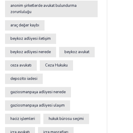
anonim şirketlerde avukat bulundurma
zorunluluğu
araç değer kaybı
beykoz adliyesi iletişim
beykoz adliyesi nerede
beykoz avukat
ceza avukatı
Ceza Hukuku
depozito iadesi
gaziosmanpaşa adliyesi nerede
gaziosmanpaşa adliyesi ulaşım
haciz işlemleri
hukuk bürosu seçimi
icra avukatı
icra masrafları