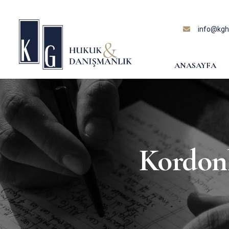
content
info@kghu
ANASAYFA
Kordon