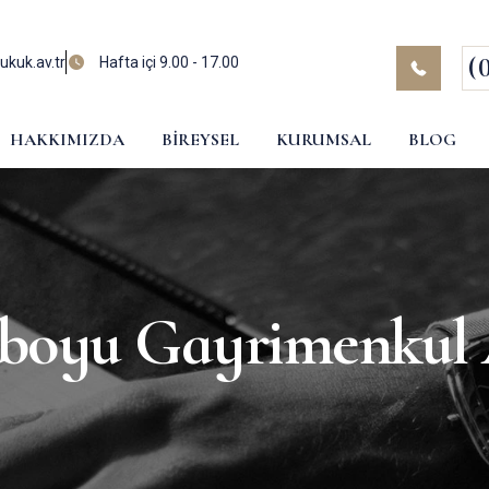
(
kuk.av.tr
Hafta içi 9.00 - 17.00
HAKKIMIZDA
BIREYSEL
KURUMSAL
BLOG
boyu Gayrimenkul 