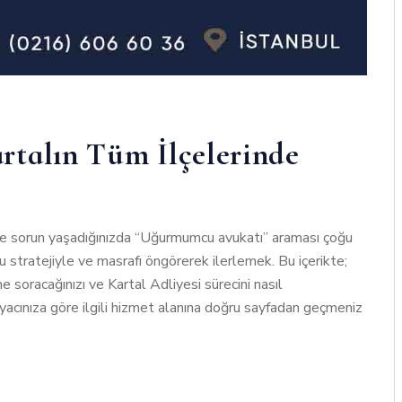
rtalın Tüm İlçelerinde
de sorun yaşadığınızda “Uğurmumcu avukatı” araması çoğu
u stratejiyle ve masrafı öngörerek ilerlemek. Bu içerikte;
e soracağınızı ve Kartal Adliyesi sürecini nasıl
iyacınıza göre ilgili hizmet alanına doğru sayfadan geçmeniz