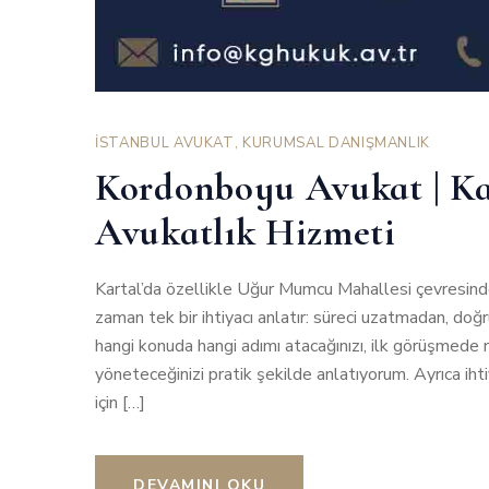
İSTANBUL AVUKAT
,
KURUMSAL DANIŞMANLIK
Kordonboyu Avukat | Ka
Avukatlık Hizmeti
Kartal’da özellikle Uğur Mumcu Mahallesi çevresin
zaman tek bir ihtiyacı anlatır: süreci uzatmadan, doğr
hangi konuda hangi adımı atacağınızı, ilk görüşmede n
yöneteceğinizi pratik şekilde anlatıyorum. Ayrıca iht
için […]
DEVAMINI OKU