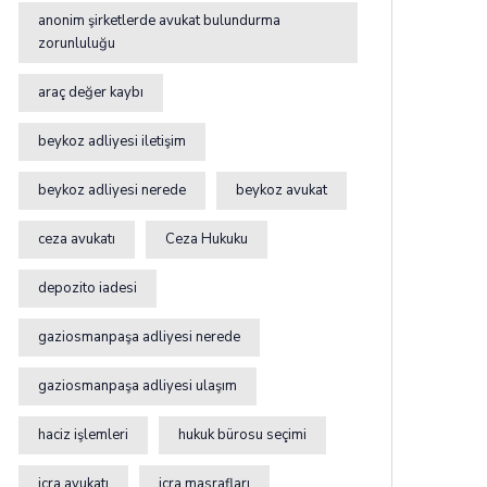
anonim şirketlerde avukat bulundurma
zorunluluğu
araç değer kaybı
beykoz adliyesi iletişim
beykoz adliyesi nerede
beykoz avukat
ceza avukatı
Ceza Hukuku
depozito iadesi
gaziosmanpaşa adliyesi nerede
gaziosmanpaşa adliyesi ulaşım
haciz işlemleri
hukuk bürosu seçimi
icra avukatı
icra masrafları