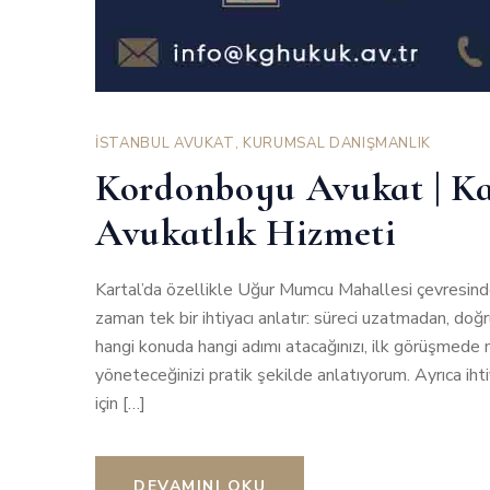
İSTANBUL AVUKAT
,
KURUMSAL DANIŞMANLIK
Kordonboyu Avukat | Ka
Avukatlık Hizmeti
Kartal’da özellikle Uğur Mumcu Mahallesi çevresin
zaman tek bir ihtiyacı anlatır: süreci uzatmadan, doğr
hangi konuda hangi adımı atacağınızı, ilk görüşmede n
yöneteceğinizi pratik şekilde anlatıyorum. Ayrıca iht
için […]
DEVAMINI OKU