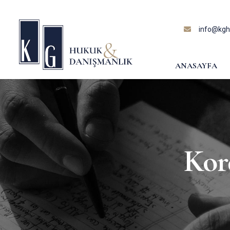
content
info@kghu
ANASAYFA
Kor