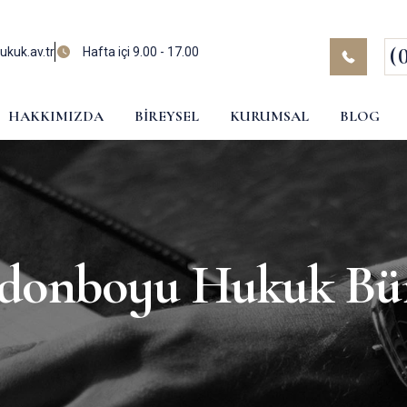
(
kuk.av.tr
Hafta içi 9.00 - 17.00
HAKKIMIZDA
BIREYSEL
KURUMSAL
BLOG
donboyu Hukuk Bü