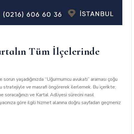
rtalın Tüm İlçelerinde
de sorun yaşadığınızda “Uğurmumcu avukatı” araması çoğu
u stratejiyle ve masrafı öngörerek ilerlemek. Bu içerikte;
e soracağınızı ve Kartal Adliyesi sürecini nasıl
iyacınıza göre ilgili hizmet alanına doğru sayfadan geçmeniz