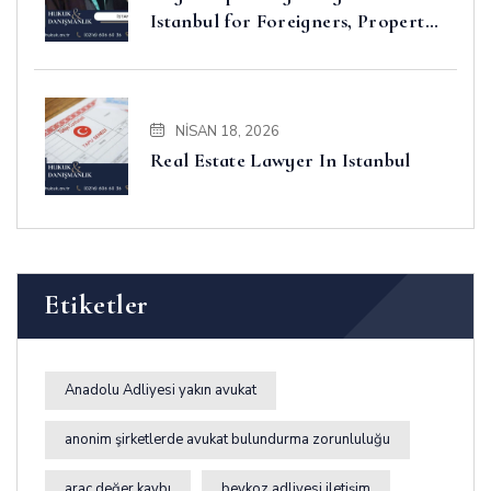
Istanbul for Foreigners, Property,
Business and Disputes
NISAN 18, 2026
Real Estate Lawyer In Istanbul
Etiketler
Anadolu Adliyesi yakın avukat
anonim şirketlerde avukat bulundurma zorunluluğu
araç değer kaybı
beykoz adliyesi iletişim