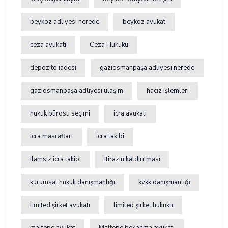
beykoz adliyesi nerede
beykoz avukat
ceza avukatı
Ceza Hukuku
depozito iadesi
gaziosmanpaşa adliyesi nerede
gaziosmanpaşa adliyesi ulaşım
haciz işlemleri
hukuk bürosu seçimi
icra avukatı
icra masrafları
icra takibi
ilamsız icra takibi
itirazın kaldırılması
kurumsal hukuk danışmanlığı
kvkk danışmanlığı
limited şirket avukatı
limited şirket hukuku