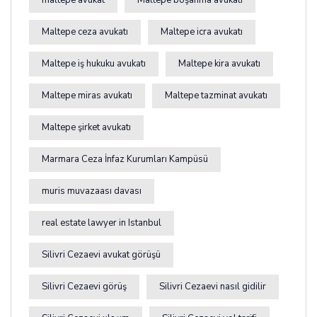
maltepe avukat
Maltepe boşanma avukatı
Maltepe ceza avukatı
Maltepe icra avukatı
Maltepe iş hukuku avukatı
Maltepe kira avukatı
Maltepe miras avukatı
Maltepe tazminat avukatı
Maltepe şirket avukatı
Marmara Ceza İnfaz Kurumları Kampüsü
muris muvazaası davası
real estate lawyer in Istanbul
Silivri Cezaevi avukat görüşü
Silivri Cezaevi görüş
Silivri Cezaevi nasıl gidilir