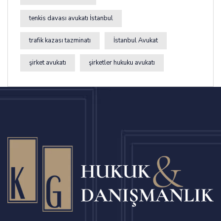
tenkis davası avukatı İstanbul
trafik kazası tazminatı
İstanbul Avukat
şirket avukatı
şirketler hukuku avukatı