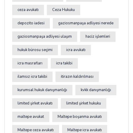
ceza avukatı
Ceza Hukuku
depozito iadesi
gaziosmanpaşa adliyesi nerede
gaziosmanpaşa adliyesi ulaşım
haciz işlemleri
hukuk bürosu seçimi
icra avukatı
icra masrafları
icra takibi
ilamsız icra takibi
itirazın kaldırılması
kurumsal hukuk danışmanlığı
kvkk danışmanlığı
limited şirket avukatı
limited şirket hukuku
maltepe avukat
Maltepe boşanma avukatı
Maltepe ceza avukatı
Maltepe icra avukatı