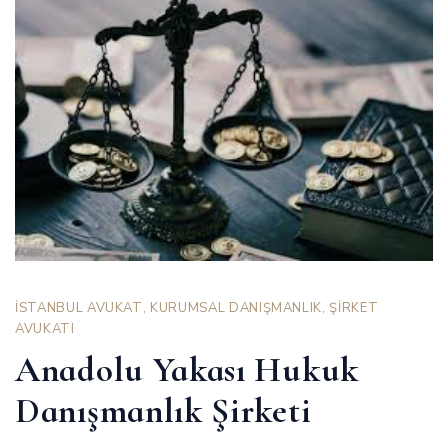
İSTANBUL AVUKAT
,
KURUMSAL DANIŞMANLIK
,
ŞİRKET
AVUKATI
Anadolu Yakası Hukuk
Danışmanlık Şirketi