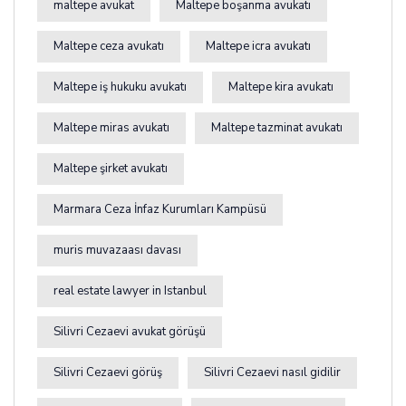
maltepe avukat
Maltepe boşanma avukatı
Maltepe ceza avukatı
Maltepe icra avukatı
Maltepe iş hukuku avukatı
Maltepe kira avukatı
Maltepe miras avukatı
Maltepe tazminat avukatı
Maltepe şirket avukatı
Marmara Ceza İnfaz Kurumları Kampüsü
muris muvazaası davası
real estate lawyer in Istanbul
Silivri Cezaevi avukat görüşü
Silivri Cezaevi görüş
Silivri Cezaevi nasıl gidilir