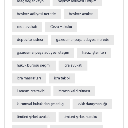
araç değer kaybı
beykoz adliyesi iletişim
beykoz adliyesi nerede
beykoz avukat
ceza avukatı
Ceza Hukuku
depozito iadesi
gaziosmanpaşa adliyesi nerede
gaziosmanpaşa adliyesi ulaşım
haciz işlemleri
hukuk bürosu seçimi
icra avukatı
icra masrafları
icra takibi
ilamsız icra takibi
itirazın kaldırılması
kurumsal hukuk danışmanlığı
kvkk danışmanlığı
limited şirket avukatı
limited şirket hukuku