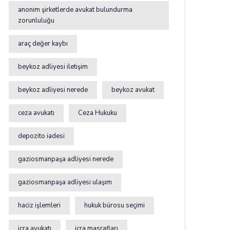
anonim şirketlerde avukat bulundurma
zorunluluğu
araç değer kaybı
beykoz adliyesi iletişim
beykoz adliyesi nerede
beykoz avukat
ceza avukatı
Ceza Hukuku
depozito iadesi
gaziosmanpaşa adliyesi nerede
gaziosmanpaşa adliyesi ulaşım
haciz işlemleri
hukuk bürosu seçimi
icra avukatı
icra masrafları