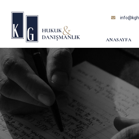
content
info@kghu
ANASAYFA