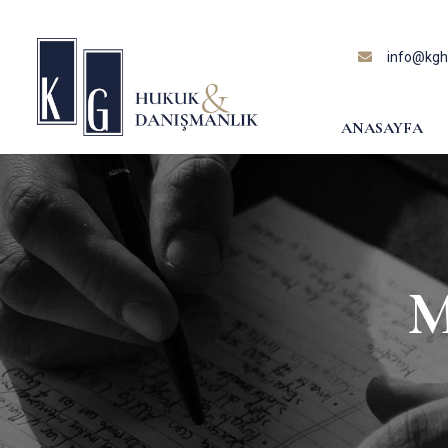
content
info@kghu
ANASAYFA
M