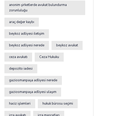
anonim şirketlerde avukat bulundurma
zorunluluğu
araç değer kaybı
beykoz adliyesi iletişim
beykoz adliyesi nerede
beykoz avukat
ceza avukatı
Ceza Hukuku
depozito iadesi
gaziosmanpaşa adliyesi nerede
gaziosmanpaşa adliyesi ulaşım
haciz işlemleri
hukuk bürosu seçimi
icra avukatı
icra masrafları