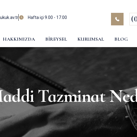
(
kuk.av.tr
Hafta içi 9.00 - 17.00
HAKKIMIZDA
BIREYSEL
KURUMSAL
BLOG
addi Tazminat Ned