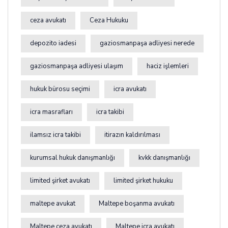
ceza avukatı
Ceza Hukuku
depozito iadesi
gaziosmanpaşa adliyesi nerede
gaziosmanpaşa adliyesi ulaşım
haciz işlemleri
hukuk bürosu seçimi
icra avukatı
icra masrafları
icra takibi
ilamsız icra takibi
itirazın kaldırılması
kurumsal hukuk danışmanlığı
kvkk danışmanlığı
limited şirket avukatı
limited şirket hukuku
maltepe avukat
Maltepe boşanma avukatı
Maltepe ceza avukatı
Maltepe icra avukatı