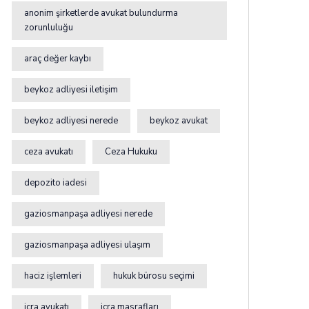
anonim şirketlerde avukat bulundurma
zorunluluğu
araç değer kaybı
beykoz adliyesi iletişim
beykoz adliyesi nerede
beykoz avukat
ceza avukatı
Ceza Hukuku
depozito iadesi
gaziosmanpaşa adliyesi nerede
gaziosmanpaşa adliyesi ulaşım
haciz işlemleri
hukuk bürosu seçimi
icra avukatı
icra masrafları