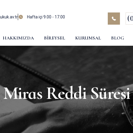
(
kuk.av.tr
Hafta içi 9.00 - 17.00
HAKKIMIZDA
BIREYSEL
KURUMSAL
BLOG
Miras Reddi Süresi