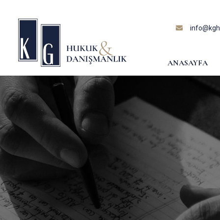
content
info@kghu
ANASAYFA