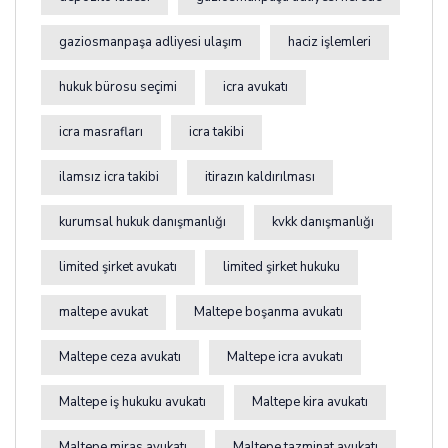
gaziosmanpaşa adliyesi ulaşım
haciz işlemleri
hukuk bürosu seçimi
icra avukatı
icra masrafları
icra takibi
ilamsız icra takibi
itirazın kaldırılması
kurumsal hukuk danışmanlığı
kvkk danışmanlığı
limited şirket avukatı
limited şirket hukuku
maltepe avukat
Maltepe boşanma avukatı
Maltepe ceza avukatı
Maltepe icra avukatı
Maltepe iş hukuku avukatı
Maltepe kira avukatı
Maltepe miras avukatı
Maltepe tazminat avukatı