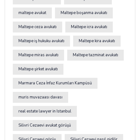
maltepe avukat
Maltepe boşanma avukatı
Maltepe ceza avukatı
Maltepe icra avukatı
Maltepe iş hukuku avukatı
Maltepe kira avukatı
Maltepe miras avukatı
Maltepe tazminat avukatı
Maltepe şirket avukatı
Marmara Ceza İnfaz Kurumları Kampüsü
muris muvazaası davası
real estate lawyer in Istanbul
Silivri Cezaevi avukat görüşü
Silivri Cezaevi görüş
Silivri Cezaevi nasıl gidilir