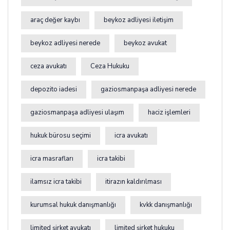
araç değer kaybı
beykoz adliyesi iletişim
beykoz adliyesi nerede
beykoz avukat
ceza avukatı
Ceza Hukuku
depozito iadesi
gaziosmanpaşa adliyesi nerede
gaziosmanpaşa adliyesi ulaşım
haciz işlemleri
hukuk bürosu seçimi
icra avukatı
icra masrafları
icra takibi
ilamsız icra takibi
itirazın kaldırılması
kurumsal hukuk danışmanlığı
kvkk danışmanlığı
limited şirket avukatı
limited şirket hukuku