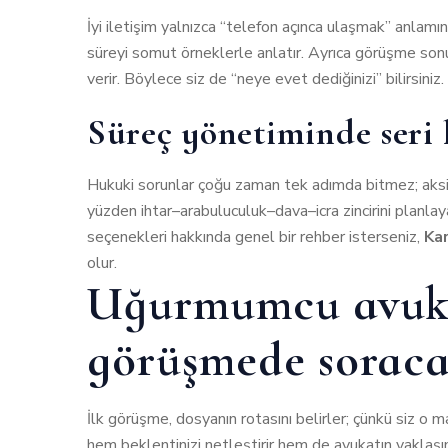
İyi iletişim yalnızca “telefon açınca ulaşmak” anlamı
süreyi somut örneklerle anlatır. Ayrıca görüşme sonun
verir. Böylece siz de “neye evet dediğinizi” bilirsiniz.
Süreç yönetiminde seri
Hukuki sorunlar çoğu zaman tek adımda bitmez; aksin
yüzden ihtar–arabuluculuk–dava–icra zincirini planlaya
seçenekleri hakkında genel bir rehber isterseniz,
Kar
olur.
Uğurmumcu avukat
görüşmede soraca
İlk görüşme, dosyanın rotasını belirler; çünkü siz o m
hem beklentinizi netleştirir hem de avukatın yaklaşı