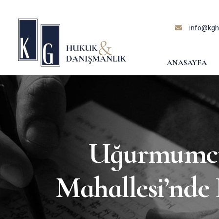
content
info@kghu
ANASAYFA
Uğurmumcu
Mahallesi’nde 