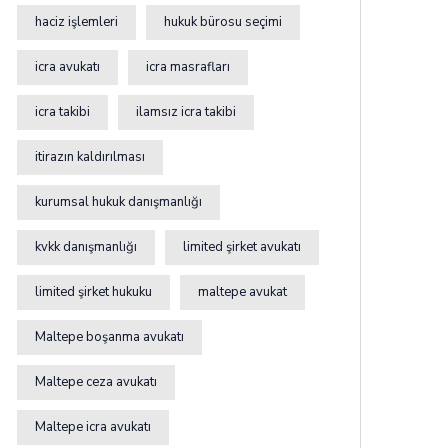
haciz işlemleri
hukuk bürosu seçimi
icra avukatı
icra masrafları
icra takibi
ilamsız icra takibi
itirazın kaldırılması
kurumsal hukuk danışmanlığı
kvkk danışmanlığı
limited şirket avukatı
limited şirket hukuku
maltepe avukat
Maltepe boşanma avukatı
Maltepe ceza avukatı
Maltepe icra avukatı