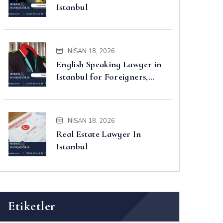
Istanbul
NISAN 18, 2026
English Speaking Lawyer in
Istanbul for Foreigners,
Property, Business and
Disputes
NISAN 18, 2026
Real Estate Lawyer In
Istanbul
Etiketler