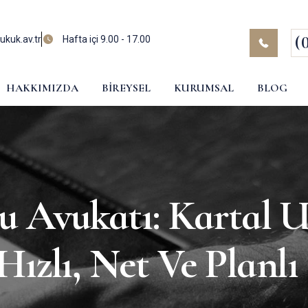
(
kuk.av.tr
Hafta içi 9.00 - 17.00
HAKKIMIZDA
BIREYSEL
KURUMSAL
BLOG
 Avukatı: Kartal 
Hızlı, Net Ve Planl