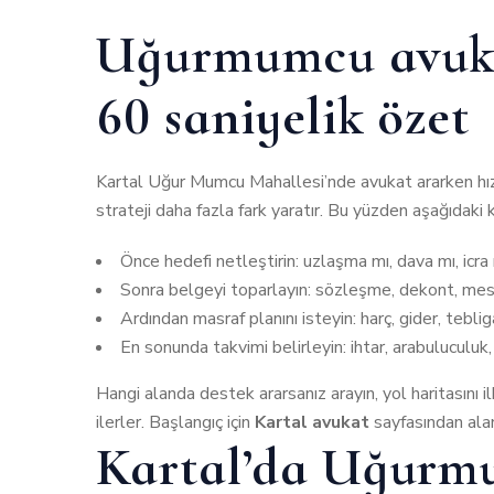
Uğurmumcu avuka
60 saniyelik özet
Kartal Uğur Mumcu Mahallesi’nde avukat ararken hız
strateji daha fazla fark yaratır. Bu yüzden aşağıdaki 
Önce hedefi netleştirin: uzlaşma mı, dava mı, icra
Sonra belgeyi toparlayın: sözleşme, dekont, mesaj
Ardından masraf planını isteyin: harç, gider, tebligat,
En sonunda takvimi belirleyin: ihtar, arabuluculuk, d
Hangi alanda destek ararsanız arayın, yol haritasın
ilerler. Başlangıç için
Kartal avukat
sayfasından alanı
Kartal’da Uğurm