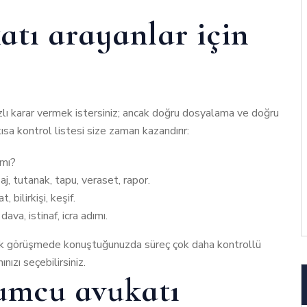
tı arayanlar için
lı karar vermek istersiniz; ancak doğru dosyalama ve doğru
kısa kontrol listesi size zaman kazandırır:
 mı?
, tutanak, tapu, veraset, rapor.
 bilirkişi, keşif.
ava, istinaf, icra adımı.
ı ilk görüşmede konuştuğunuzda süreç çok daha kontrollü
nızı seçebilirsiniz.
umcu avukatı