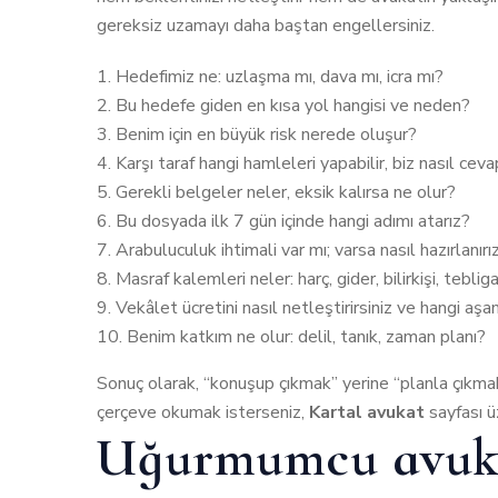
gereksiz uzamayı daha baştan engellersiniz.
Hedefimiz ne: uzlaşma mı, dava mı, icra mı?
Bu hedefe giden en kısa yol hangisi ve neden?
Benim için en büyük risk nerede oluşur?
Karşı taraf hangi hamleleri yapabilir, biz nasıl ceva
Gerekli belgeler neler, eksik kalırsa ne olur?
Bu dosyada ilk 7 gün içinde hangi adımı atarız?
Arabuluculuk ihtimali var mı; varsa nasıl hazırlanırı
Masraf kalemleri neler: harç, gider, bilirkişi, teblig
Vekâlet ücretini nasıl netleştirirsiniz ve hangi aş
Benim katkım ne olur: delil, tanık, zaman planı?
Sonuç olarak, “konuşup çıkmak” yerine “planla çıkmak
çerçeve okumak isterseniz,
Kartal avukat
sayfası üz
Uğurmumcu avukatı