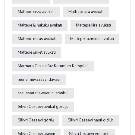
Maltepe ceza avukatı
Maltepe icra avukatı
Maltepe iş hukuku avukatı
Maltepe kira avukatı
Maltepe miras avukatı
Maltepe tazminat avukatı
Maltepe şirket avukatı
Marmara Ceza İnfaz Kurumları Kampüsü
muris muvazaası davası
real estate lawyer in Istanbul
Silivri Cezaevi avukat görüşü
Silivri Cezaevi görüş
Silivri Cezaevi nasıl gidilir
Silivri Cezaevi ulaşım
Silivri Cezaevi yol tarifi