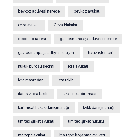
beykoz adliyesi nerede
beykoz avukat
ceza avukatı
Ceza Hukuku
depozito iadesi
gaziosmanpaşa adliyesi nerede
gaziosmanpaşa adliyesi ulaşım
haciz işlemleri
hukuk bürosu seçimi
icra avukatı
icra masrafları
icra takibi
ilamsız icra takibi
itirazın kaldırılması
kurumsal hukuk danışmanlığı
kvkk danışmanlığı
limited şirket avukatı
limited şirket hukuku
maltepe avukat
Maltepe boşanma avukatı