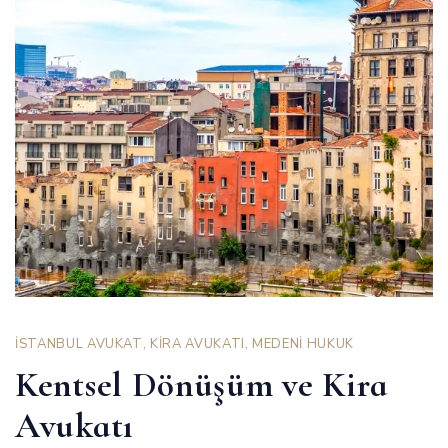
İSTANBUL AVUKAT
,
KİRA AVUKATI
,
MEDENİ HUKUK
Kentsel Dönüşüm ve Kira
Avukatı