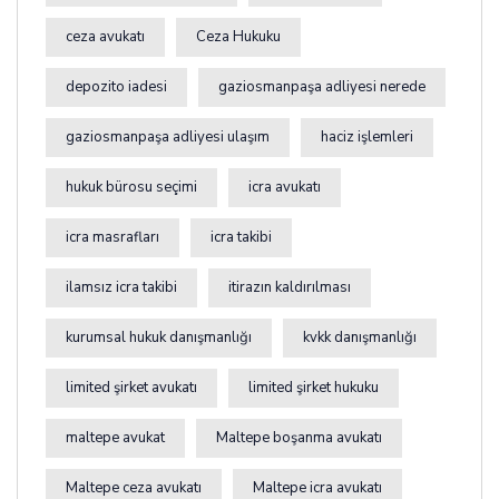
ceza avukatı
Ceza Hukuku
depozito iadesi
gaziosmanpaşa adliyesi nerede
gaziosmanpaşa adliyesi ulaşım
haciz işlemleri
hukuk bürosu seçimi
icra avukatı
icra masrafları
icra takibi
ilamsız icra takibi
itirazın kaldırılması
kurumsal hukuk danışmanlığı
kvkk danışmanlığı
limited şirket avukatı
limited şirket hukuku
maltepe avukat
Maltepe boşanma avukatı
Maltepe ceza avukatı
Maltepe icra avukatı