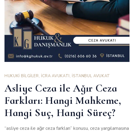
HUKUKİ BİLGİLER
,
İCRA AVUKATI
,
İSTANBUL AVUKAT
Asliye Ceza ile Ağır Ceza
Farkları: Hangi Mahkeme,
Hangi Suç, Hangi Süreç?
“asliye ceza ile ağır ceza farkları” konusu, ceza yargılamasına