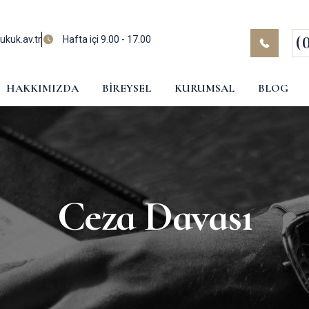
(
kuk.av.tr
Hafta içi 9.00 - 17.00
HAKKIMIZDA
BIREYSEL
KURUMSAL
BLOG
Ceza Davası