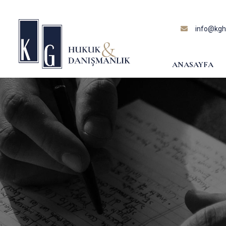
content
info@kghu
ANASAYFA