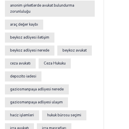
anonim şirketlerde avukat bulundurma
zorunluluğu
araç değer kaybı
beykoz adliyesi iletişim
beykoz adliyesi nerede
beykoz avukat
ceza avukatı
Ceza Hukuku
depozito iadesi
gaziosmanpaşa adliyesi nerede
gaziosmanpaşa adliyesi ulaşım
haciz işlemleri
hukuk bürosu seçimi
icra avukatı
icra masrafları