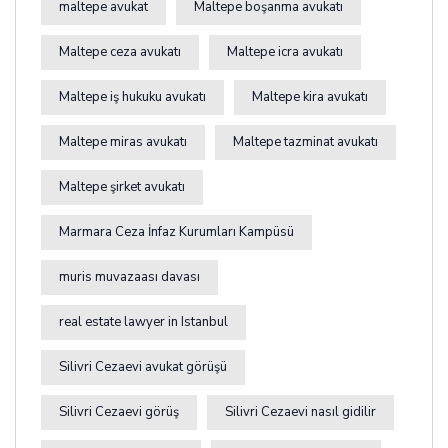
maltepe avukat
Maltepe boşanma avukatı
Maltepe ceza avukatı
Maltepe icra avukatı
Maltepe iş hukuku avukatı
Maltepe kira avukatı
Maltepe miras avukatı
Maltepe tazminat avukatı
Maltepe şirket avukatı
Marmara Ceza İnfaz Kurumları Kampüsü
muris muvazaası davası
real estate lawyer in Istanbul
Silivri Cezaevi avukat görüşü
Silivri Cezaevi görüş
Silivri Cezaevi nasıl gidilir