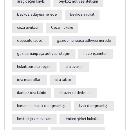
araç değer kaybı
beykoz adliyesi iletişim
beykoz adliyesi nerede
beykoz avukat
ceza avukatı
Ceza Hukuku
depozito iadesi
gaziosmanpaşa adliyesi nerede
gaziosmanpaşa adliyesi ulaşım
haciz işlemleri
hukuk bürosu seçimi
icra avukatı
icra masrafları
icra takibi
ilamsız icra takibi
itirazın kaldırılması
kurumsal hukuk danışmanlığı
kvkk danışmanlığı
limited şirket avukatı
limited şirket hukuku