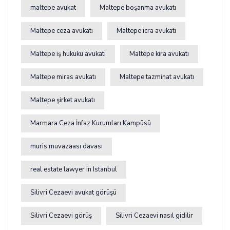
maltepe avukat
Maltepe boşanma avukatı
Maltepe ceza avukatı
Maltepe icra avukatı
Maltepe iş hukuku avukatı
Maltepe kira avukatı
Maltepe miras avukatı
Maltepe tazminat avukatı
Maltepe şirket avukatı
Marmara Ceza İnfaz Kurumları Kampüsü
muris muvazaası davası
real estate lawyer in Istanbul
Silivri Cezaevi avukat görüşü
Silivri Cezaevi görüş
Silivri Cezaevi nasıl gidilir