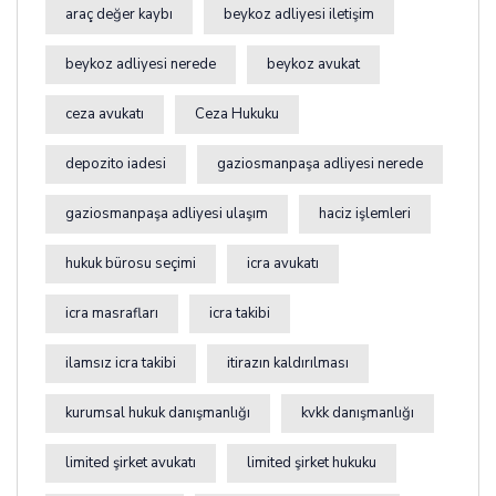
araç değer kaybı
beykoz adliyesi iletişim
beykoz adliyesi nerede
beykoz avukat
ceza avukatı
Ceza Hukuku
depozito iadesi
gaziosmanpaşa adliyesi nerede
gaziosmanpaşa adliyesi ulaşım
haciz işlemleri
hukuk bürosu seçimi
icra avukatı
icra masrafları
icra takibi
ilamsız icra takibi
itirazın kaldırılması
kurumsal hukuk danışmanlığı
kvkk danışmanlığı
limited şirket avukatı
limited şirket hukuku