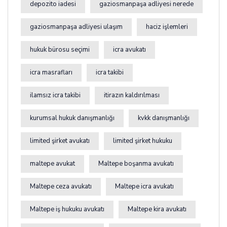
depozito iadesi
gaziosmanpaşa adliyesi nerede
gaziosmanpaşa adliyesi ulaşım
haciz işlemleri
hukuk bürosu seçimi
icra avukatı
icra masrafları
icra takibi
ilamsız icra takibi
itirazın kaldırılması
kurumsal hukuk danışmanlığı
kvkk danışmanlığı
limited şirket avukatı
limited şirket hukuku
maltepe avukat
Maltepe boşanma avukatı
Maltepe ceza avukatı
Maltepe icra avukatı
Maltepe iş hukuku avukatı
Maltepe kira avukatı