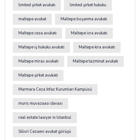
limited şirket avukatı
limited şirket hukuku
maltepe avukat
Maltepe boşanma avukatı
Maltepe ceza avukatı
Maltepe icra avukatı
Maltepe iş hukuku avukatı
Maltepe kira avukatı
Maltepe miras avukatı
Maltepe tazminat avukatı
Maltepe şirket avukatı
Marmara Ceza İnfaz Kurumları Kampüsü
muris muvazaası davası
real estate lawyer in Istanbul
Silivri Cezaevi avukat görüşü