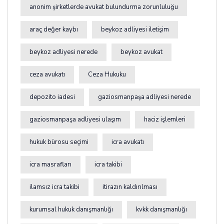
anonim şirketlerde avukat bulundurma zorunluluğu
araç değer kaybı
beykoz adliyesi iletişim
beykoz adliyesi nerede
beykoz avukat
ceza avukatı
Ceza Hukuku
depozito iadesi
gaziosmanpaşa adliyesi nerede
gaziosmanpaşa adliyesi ulaşım
haciz işlemleri
hukuk bürosu seçimi
icra avukatı
icra masrafları
icra takibi
ilamsız icra takibi
itirazın kaldırılması
kurumsal hukuk danışmanlığı
kvkk danışmanlığı